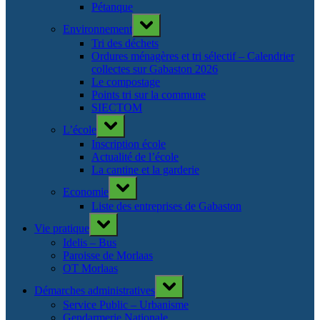
Pétanque
Toggle
Environnement
sub-
menu
Tri des déchets
Ordures ménagères et tri sélectif – Calendrier
collectes sur Gabaston 2026
Le compostage
Points tri sur la commune
SIECTOM
Toggle
L’école
sub-
menu
Inscription école
Actualité de l’école
La cantine et la garderie
Toggle
Economie
sub-
menu
Liste des entreprises de Gabaston
Toggle
Vie pratique
sub-
menu
Idelis – Bus
Paroisse de Morlaas
OT Morlaas
Toggle
Démarches administratives
sub-
menu
Service Public – Urbanisme
Gendarmerie Nationale