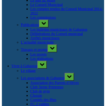
Le mot du Maire
Le Conseil Municipal
Les comptes rendus du Conseil Municipal 2014-
2022
Les commissions
Toggle
Publications
sub-
menu
Les bulletins municipaux de Gabaston
Délibérations du Conseil municipal
Arrêtés municipaux
L’actualité municipale
Toggle
Travaux et projets
sub-
menu
Les projets
Les réalisations
Toggle
Vivre à Gabaston
sub-
menu
Le village
Toggle
Les associations de Gabaston
sub-
menu
Association des Parents d’élèves
Club 3ieme Printemps
Club de gym
Chorale
Comités des fêtes
FC 2 vallées