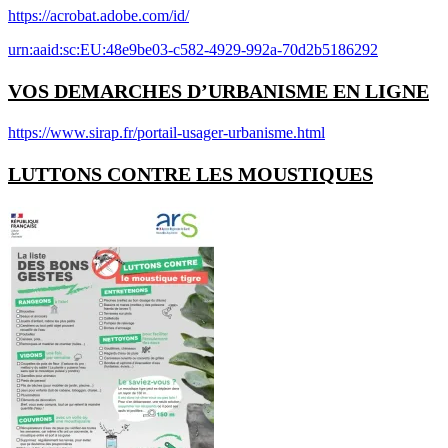
https://acrobat.adobe.com/id/
urn:aaid:sc:EU:48e9be03-c582-4929-992a-70d2b5186292
VOS DEMARCHES D’URBANISME EN LIGNE
https://www.sirap.fr/portail-usager-urbanisme.html
LUTTONS CONTRE LES MOUSTIQUES