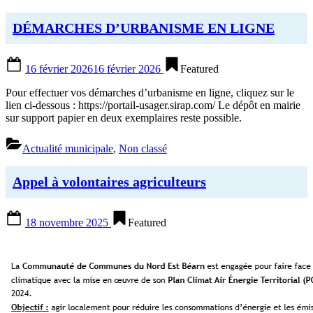
accéder
à
la
DÉMARCHES D’URBANISME EN LIGNE
déchetterie
de
Posted
Morlaàs
16 février 2026
16 février 2026
Featured
on
à
compter
Pour effectuer vos démarches d’urbanisme en ligne, cliquez sur le
du
lien ci-dessous : https://portail-usager.sirap.com/ Le dépôt en mairie
1er
sur support papier en deux exemplaires reste possible.
juillet
2026”
Actualité municipale
,
Non classé
Appel à volontaires agriculteurs
Posted
18 novembre 2025
Featured
on