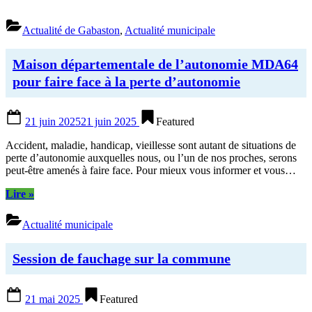
Actualité de Gabaston
,
Actualité municipale
Maison départementale de l’autonomie MDA64
pour faire face à la perte d’autonomie
Posted
21 juin 2025
21 juin 2025
Featured
on
Accident, maladie, handicap, vieillesse sont autant de situations de
perte d’autonomie auxquelles nous, ou l’un de nos proches, serons
peut-être amenés à faire face. Pour mieux vous informer et vous…
“Maison
Lire
»
départementale
de
Actualité municipale
l’autonomie
MDA64
pour
Session de fauchage sur la commune
faire
face
Posted
à
21 mai 2025
Featured
on
la