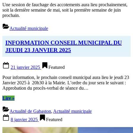
perte
Une session de fauchage des accotements aura lieu prochainement,
d’autonomie”
soit la dernière semaine de mai, soit la première semaine de juin
prochain.
Actualité municipale
INFORMATION CONSEIL MUNICIPAL DU
JEUDI 23 JANVIER 2025
Posted
21 janvier 2025
Featured
on
Pour information, le prochain conseil municipal aura lieu le jeudi 23
Janvier 2025 à 20h30 à la Mairie. L’ordre du jour sera le suivant :
Approbation du procès-verbal de séance du…
“INFORMATION
Lire
»
CONSEIL
MUNICIPAL
Actualité de Gabaston
,
Actualité municipale
DU
Posted
JEUDI
8 janvier 2025
Featured
on
23
JANVIER