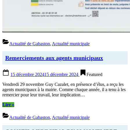
Actualité de Gabaston
,
Actualité municipale
Remerciements aux agents municipaux
Posted
15 décembre 2024
15 décembre 2024
Featured
on
Vendredi 29 novembre Guy Cazalet, en présence d’élus, a reçu les
agents municipaux à la mairie. Comme chaque année, il a tenu à les
remercier pour leur travail, leur implication…
“Remerciements
Lire
»
aux
agents
Actualité de Gabaston
,
Actualité municipale
municipaux”