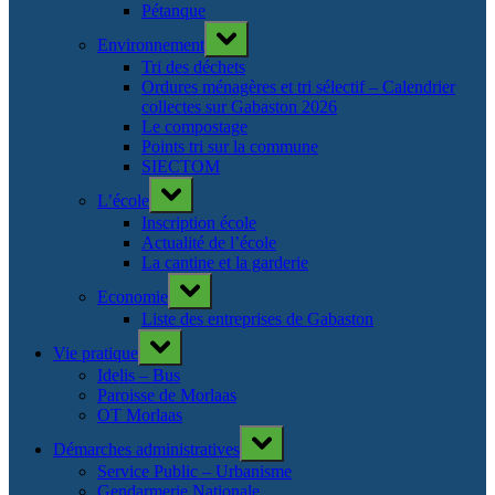
Pétanque
Toggle
Environnement
sub-
menu
Tri des déchets
Ordures ménagères et tri sélectif – Calendrier
collectes sur Gabaston 2026
Le compostage
Points tri sur la commune
SIECTOM
Toggle
L’école
sub-
menu
Inscription école
Actualité de l’école
La cantine et la garderie
Toggle
Economie
sub-
menu
Liste des entreprises de Gabaston
Toggle
Vie pratique
sub-
menu
Idelis – Bus
Paroisse de Morlaas
OT Morlaas
Toggle
Démarches administratives
sub-
menu
Service Public – Urbanisme
Gendarmerie Nationale