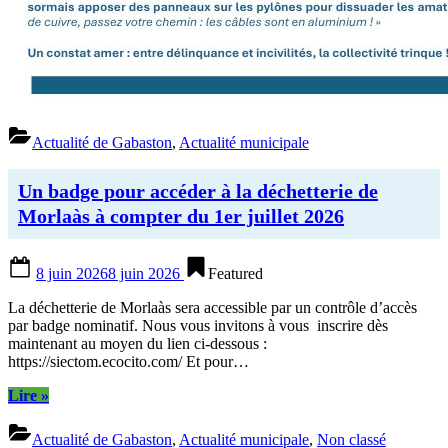
Actualité de Gabaston
,
Actualité municipale
Un badge pour accéder à la déchetterie de
Morlaàs à compter du 1er juillet 2026
Posted
8 juin 2026
8 juin 2026
Featured
on
La déchetterie de Morlaàs sera accessible par un contrôle d’accès
par badge nominatif. Nous vous invitons à vous inscrire dès
maintenant au moyen du lien ci-dessous :
https://siectom.ecocito.com/ Et pour…
“Un
Lire
»
badge
pour
Actualité de Gabaston
,
Actualité municipale
,
Non classé