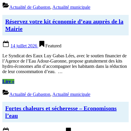
Actualité de Gabaston
,
Actualité municipale
Réservez votre kit économie d’eau auprès de la
Mairie
Posted
14 juillet 2026
Featured
on
Le Syndicat des Eaux Luy Gabas Lées, avec le soutien financier de
l’Agence de l’Eau Adour-Garonne, propose gratuitement des kits
hydro-économes afin d’accompagner les habitants dans la réduction
de leur consommation d’eau. …
“Réservez
Lire
»
votre
kit
Actualité de Gabaston
,
Actualité municipale
économie
d’eau
auprès
Fortes chaleurs et sécheresse – Economisons
de
l’eau
la
Mairie”
Posted