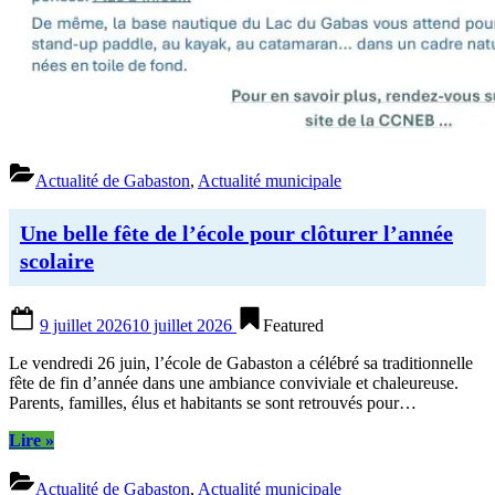
Actualité de Gabaston
,
Actualité municipale
Une belle fête de l’école pour clôturer l’année
scolaire
Posted
9 juillet 2026
10 juillet 2026
Featured
on
Le vendredi 26 juin, l’école de Gabaston a célébré sa traditionnelle
fête de fin d’année dans une ambiance conviviale et chaleureuse.
Parents, familles, élus et habitants se sont retrouvés pour…
“Une
Lire
»
belle
fête
Actualité de Gabaston
,
Actualité municipale