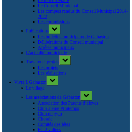
Le mot du Maire
Le Conseil Municipal
Les comptes rendus du Conseil Municipal 2014-
2022
Les commissions
Toggle
Publications
sub-
menu
Les bulletins municipaux de Gabaston
Délibérations du Conseil municipal
Arrêtés municipaux
L’actualité municipale
Toggle
Travaux et projets
sub-
menu
Les projets
Les réalisations
Toggle
Vivre à Gabaston
sub-
menu
Le village
Toggle
Les associations de Gabaston
sub-
menu
Association des Parents d’élèves
Club 3ieme Printemps
Club de gym
Chorale
Comités des fêtes
FC 2 vallées