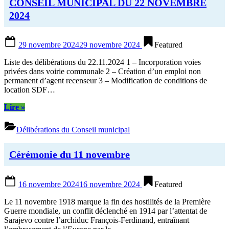
CONSEIL MUNICIPAL DU 22 NOVEMBRE
2024
Posted
29 novembre 2024
29 novembre 2024
Featured
on
Liste des délibérations du 22.11.2024 1 – Incorporation voies
privées dans voirie communale 2 – Création d’un emploi non
permanent d’agent recenseur 3 – Modification de conditions de
location SDF…
“CONSEIL
Lire
»
MUNICIPAL
DU
Délibérations du Conseil municipal
22
NOVEMBRE
2024”
Cérémonie du 11 novembre
Posted
16 novembre 2024
16 novembre 2024
Featured
on
Le 11 novembre 1918 marque la fin des hostilités de la Première
Guerre mondiale, un conflit déclenché en 1914 par l’attentat de
Sarajevo contre l’archiduc François-Ferdinand, entraînant