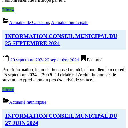
l’embrasement de l’Europe par le…
“Cérémonie
Lire
»
du
11
Actualité de Gabaston
,
Actualité municipale
novembre”
INFORMATION CONSEIL MUNICIPAL DU
25 SEPTEMBRE 2024
Posted
20 septembre 2024
20 septembre 2024
Featured
on
Pour information, le prochain conseil municipal aura lieu le mercredi
25 septembre 2024 à 20h30 à la Mairie. L’ordre du jour sera le
suivant : Approbation du procès-verbal de séance…
“INFORMATION
Lire
»
CONSEIL
MUNICIPAL
Actualité municipale
DU
25
SEPTEMBRE
INFORMATION CONSEIL MUNICIPAL DU
2024”
27 JUIN 2024