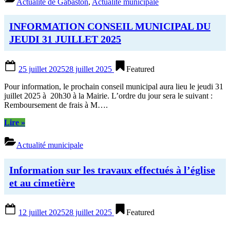
Actualité de Gabaston
,
Actualité municipale
INFORMATION CONSEIL MUNICIPAL DU
JEUDI 31 JUILLET 2025
Posted
25 juillet 2025
28 juillet 2025
Featured
on
Pour information, le prochain conseil municipal aura lieu le jeudi 31
juillet 2025 à 20h30 à la Mairie. L’ordre du jour sera le suivant :
Remboursement de frais à M….
“INFORMATION
Lire
»
CONSEIL
MUNICIPAL
Actualité municipale
DU
JEUDI
31
Information sur les travaux effectués à l’église
JUILLET
et au cimetière
2025”
Posted
12 juillet 2025
28 juillet 2025
Featured
on