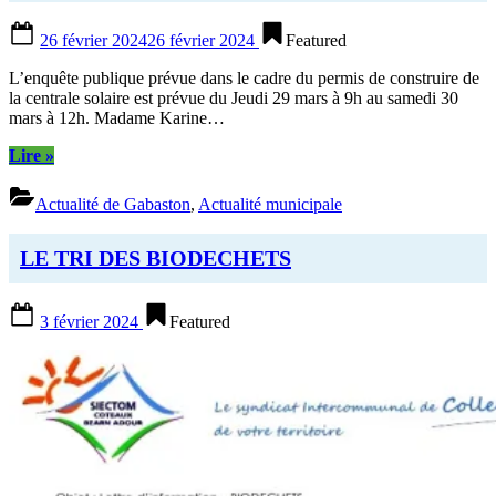
Posted
26 février 2024
26 février 2024
Featured
on
L’enquête publique prévue dans le cadre du permis de construire de
la centrale solaire est prévue du Jeudi 29 mars à 9h au samedi 30
mars à 12h. Madame Karine…
“Projet
Lire
»
de
centrale
Actualité de Gabaston
,
Actualité municipale
solaire
Capbat
Energie
LE TRI DES BIODECHETS
:
enquête
Posted
publique
3 février 2024
Featured
on
du
29
février
au
30
mars
2024”