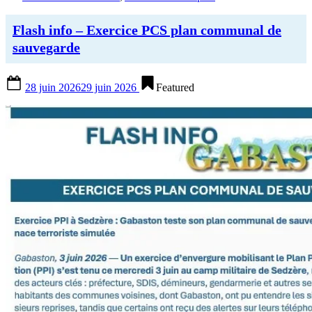
de
l’école
pour
Flash info – Exercice PCS plan communal de
clôturer
sauvegarde
l’année
scolaire”
Posted
28 juin 2026
29 juin 2026
Featured
on