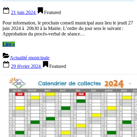
Posted
21 juin 2024
Featured
on
Pour information, le prochain conseil municipal aura lieu le jeudi 27
juin 2024 à 20h30 à la Mairie. L’ordre du jour sera le suivant :
Approbation du procès-verbal de séance…
“INFORMATION
Lire
»
CONSEIL
MUNICIPAL
Actualité municipale
DU
Posted
27
29 février 2024
Featured
on
JUIN
2024”