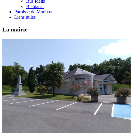
Bus Idélis
Blablacar
Paroisse de Morlaàs
Liens utiles
La mairie