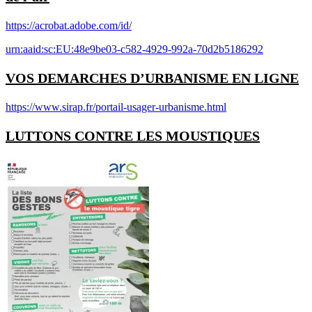
https://acrobat.adobe.com/id/
urn:aaid:sc:EU:48e9be03-c582-4929-992a-70d2b5186292
VOS DEMARCHES D’URBANISME EN LIGNE
https://www.sirap.fr/portail-usager-urbanisme.html
LUTTONS CONTRE LES MOUSTIQUES