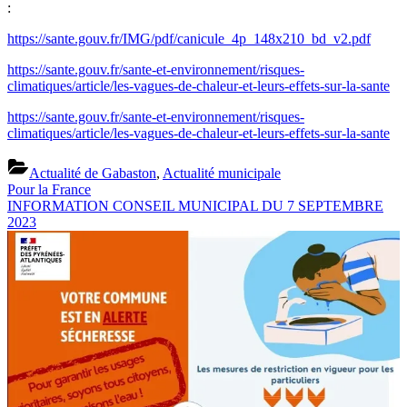
:
https://sante.gouv.fr/IMG/pdf/canicule_4p_148x210_bd_v2.pdf
https://sante.gouv.fr/sante-et-environnement/risques-
climatiques/article/les-vagues-de-chaleur-et-leurs-effets-sur-la-sante
https://sante.gouv.fr/sante-et-environnement/risques-
climatiques/article/les-vagues-de-chaleur-et-leurs-effets-sur-la-sante
Actualité de Gabaston
,
Actualité municipale
Previous
Navigation
Pour la France
Post:
Next
INFORMATION CONSEIL MUNICIPAL DU 7 SEPTEMBRE
de
Post:
2023
l’article