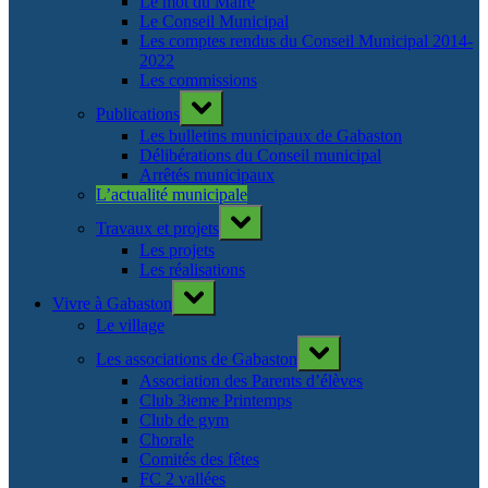
Le mot du Maire
Le Conseil Municipal
Les comptes rendus du Conseil Municipal 2014-
2022
Les commissions
Toggle
Publications
sub-
menu
Les bulletins municipaux de Gabaston
Délibérations du Conseil municipal
Arrêtés municipaux
L’actualité municipale
Toggle
Travaux et projets
sub-
menu
Les projets
Les réalisations
Toggle
Vivre à Gabaston
sub-
menu
Le village
Toggle
Les associations de Gabaston
sub-
menu
Association des Parents d’élèves
Club 3ieme Printemps
Club de gym
Chorale
Comités des fêtes
FC 2 vallées