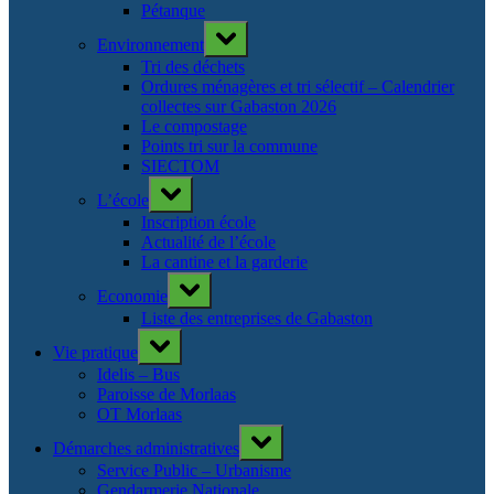
Pétanque
Toggle
Environnement
sub-
menu
Tri des déchets
Ordures ménagères et tri sélectif – Calendrier
collectes sur Gabaston 2026
Le compostage
Points tri sur la commune
SIECTOM
Toggle
L’école
sub-
menu
Inscription école
Actualité de l’école
La cantine et la garderie
Toggle
Economie
sub-
menu
Liste des entreprises de Gabaston
Toggle
Vie pratique
sub-
menu
Idelis – Bus
Paroisse de Morlaas
OT Morlaas
Toggle
Démarches administratives
sub-
menu
Service Public – Urbanisme
Gendarmerie Nationale