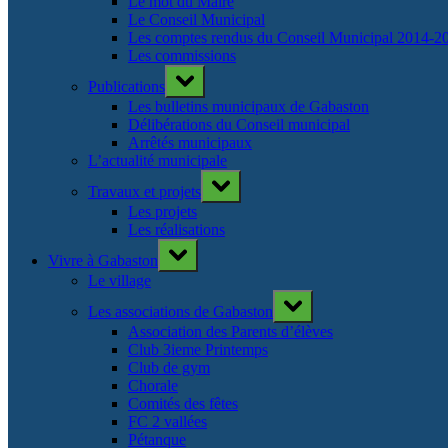
Le mot du Maire
Le Conseil Municipal
Les comptes rendus du Conseil Municipal 2014-2
Les commissions
Toggle
Publications
sub-
menu
Les bulletins municipaux de Gabaston
Délibérations du Conseil municipal
Arrêtés municipaux
L’actualité municipale
Toggle
Travaux et projets
sub-
menu
Les projets
Les réalisations
Toggle
Vivre à Gabaston
sub-
menu
Le village
Toggle
Les associations de Gabaston
sub-
menu
Association des Parents d’élèves
Club 3ieme Printemps
Club de gym
Chorale
Comités des fêtes
FC 2 vallées
Pétanque