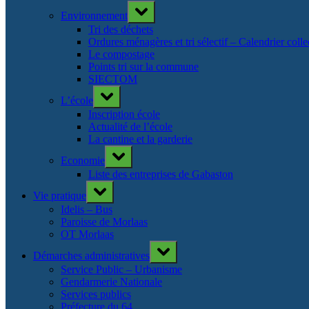
Toggle
Environnement
sub-
menu
Tri des déchets
Ordures ménagères et tri sélectif – Calendrier col
Le compostage
Points tri sur la commune
SIECTOM
Toggle
L’école
sub-
menu
Inscription école
Actualité de l’école
La cantine et la garderie
Toggle
Economie
sub-
menu
Liste des entreprises de Gabaston
Toggle
Vie pratique
sub-
menu
Idelis – Bus
Paroisse de Morlaas
OT Morlaas
Toggle
Démarches administratives
sub-
menu
Service Public – Urbanisme
Gendarmerie Nationale
Services publics
Préfecture du 64