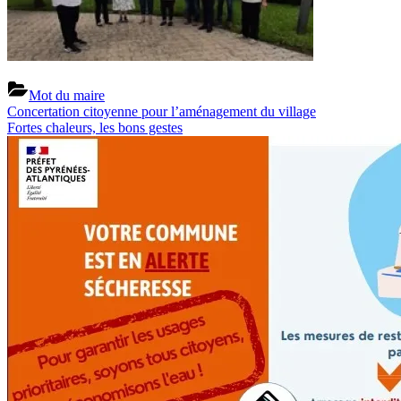
Mot du maire
Previous
Navigation
Concertation citoyenne pour l’aménagement du village
Post:
Next
Fortes chaleurs, les bons gestes
de
Post:
l’article