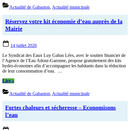
Actualité de Gabaston
,
Actualité municipale
Réservez votre kit économie d’eau auprès de la
Mairie
Posted
14 juillet 2026
on
Le Syndicat des Eaux Luy Gabas Lées, avec le soutien financier de
l’Agence de l’Eau Adour-Garonne, propose gratuitement des kits
hydro-économes afin d’accompagner les habitants dans la réduction
de leur consommation d’eau. …
“Réservez
Lire
»
votre
kit
Actualité de Gabaston
,
Actualité municipale
économie
d’eau
auprès
Fortes chaleurs et sécheresse – Economisons
de
l’eau
la
Mairie”
Posted