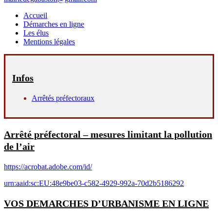
Accueil
Démarches en ligne
Les élus
Mentions légales
Infos
Arrêtés préfectoraux
Arrêté préfectoral – mesures limitant la pollution
de l’air
https://acrobat.adobe.com/id/
urn:aaid:sc:EU:48e9be03-c582-4929-992a-70d2b5186292
VOS DEMARCHES D’URBANISME EN LIGNE