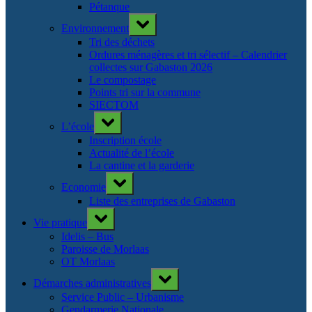
Pétanque
Toggle
Environnement
sub-
menu
Tri des déchets
Ordures ménagères et tri sélectif – Calendrier
collectes sur Gabaston 2026
Le compostage
Points tri sur la commune
SIECTOM
Toggle
L’école
sub-
menu
Inscription école
Actualité de l’école
La cantine et la garderie
Toggle
Economie
sub-
menu
Liste des entreprises de Gabaston
Toggle
Vie pratique
sub-
menu
Idelis – Bus
Paroisse de Morlaas
OT Morlaas
Toggle
Démarches administratives
sub-
menu
Service Public – Urbanisme
Gendarmerie Nationale