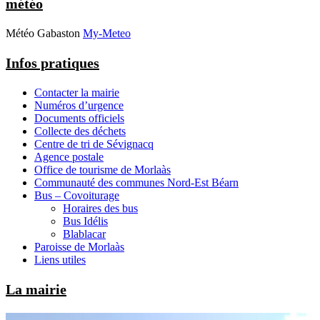
météo
Météo Gabaston
My-Meteo
Infos pratiques
Contacter la mairie
Numéros d’urgence
Documents officiels
Collecte des déchets
Centre de tri de Sévignacq
Agence postale
Office de tourisme de Morlaàs
Communauté des communes Nord-Est Béarn
Bus – Covoiturage
Horaires des bus
Bus Idélis
Blablacar
Paroisse de Morlaàs
Liens utiles
La mairie