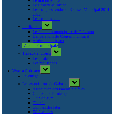
Le mot du Maire
Le Conseil Municipal
Les comptes rendus du Conseil Municipal 2014-
2022
Les commissions
Toggle
Publications
sub-
menu
Les bulletins municipaux de Gabaston
Délibérations du Conseil municipal
Arrêtés municipaux
L’actualité municipale
Toggle
Travaux et projets
sub-
menu
Les projets
Les réalisations
Toggle
Vivre à Gabaston
sub-
menu
Le village
Toggle
Les associations de Gabaston
sub-
menu
Association des Parents d’élèves
Club 3ieme Printemps
Club de gym
Chorale
Comités des fêtes
FC 2 vallées