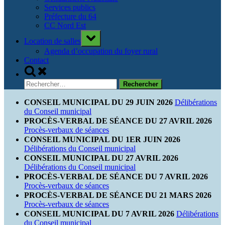
Services publics
Préfecture du 64
CC Nord Est
Toggle
Location de salles
sub-
menu
Agenda d’occupation du foyer rural
Contact
Toggle
search
Rechercher :
form
CONSEIL MUNICIPAL DU 29 JUIN 2026
Délibérations
du Conseil municipal
PROCÈS-VERBAL DE SÉANCE DU 27 AVRIL 2026
Procès-verbaux de séances
CONSEIL MUNICIPAL DU 1ER JUIN 2026
Délibérations du Conseil municipal
CONSEIL MUNICIPAL DU 27 AVRIL 2026
Délibérations du Conseil municipal
PROCÈS-VERBAL DE SÉANCE DU 7 AVRIL 2026
Procès-verbaux de séances
PROCÈS-VERBAL DE SÉANCE DU 21 MARS 2026
Procès-verbaux de séances
CONSEIL MUNICIPAL DU 7 AVRIL 2026
Délibérations
du Conseil municipal