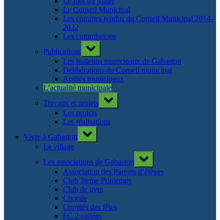
Le mot du Maire
Le Conseil Municipal
Les comptes rendus du Conseil Municipal 2014-
2022
Les commissions
Toggle
Publications
sub-
menu
Les bulletins municipaux de Gabaston
Délibérations du Conseil municipal
Arrêtés municipaux
L’actualité municipale
Toggle
Travaux et projets
sub-
menu
Les projets
Les réalisations
Toggle
Vivre à Gabaston
sub-
menu
Le village
Toggle
Les associations de Gabaston
sub-
menu
Association des Parents d’élèves
Club 3ieme Printemps
Club de gym
Chorale
Comités des fêtes
FC 2 vallées