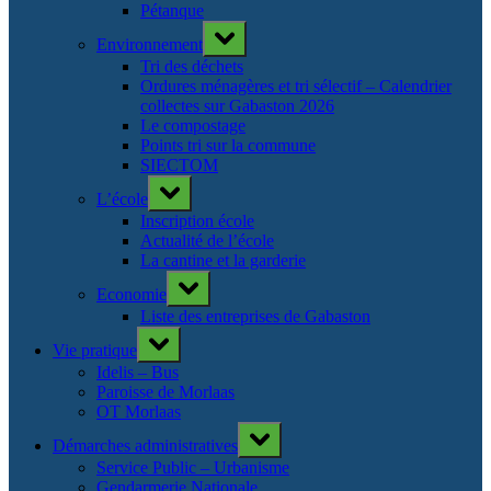
Pétanque
Toggle
Environnement
sub-
menu
Tri des déchets
Ordures ménagères et tri sélectif – Calendrier
collectes sur Gabaston 2026
Le compostage
Points tri sur la commune
SIECTOM
Toggle
L’école
sub-
menu
Inscription école
Actualité de l’école
La cantine et la garderie
Toggle
Economie
sub-
menu
Liste des entreprises de Gabaston
Toggle
Vie pratique
sub-
menu
Idelis – Bus
Paroisse de Morlaas
OT Morlaas
Toggle
Démarches administratives
sub-
menu
Service Public – Urbanisme
Gendarmerie Nationale