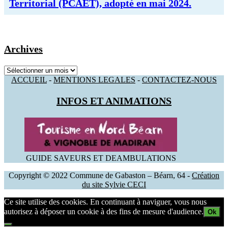
Territorial (PCAET), adopté en mai 2024.
Archives
Archives
ACCUEIL
-
MENTIONS LEGALES
-
CONTACTEZ-NOUS
INFOS ET ANIMATIONS
GUIDE SAVEURS ET DEAMBULATIONS
Copyright © 2022 Commune de Gabaston – Béarn, 64 -
Création
du site Sylvie CECI
Ce site utilise des cookies. En continuant à naviguer, vous nous
autorisez à déposer un cookie à des fins de mesure d'audience.
Ok