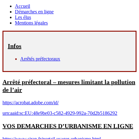
Accueil
Démarches en ligne
Les élus
Mentions légales
Infos
Arrêtés préfectoraux
Arrêté préfectoral – mesures limitant la pollution
de l’air
https://acrobat.adobe.com/id/
urn:aaid:sc:EU:48e9be03-c582-4929-992a-70d2b5186292
VOS DEMARCHES D’URBANISME EN LIGNE
https://www.sirap.fr/portail-usager-urbanisme.html