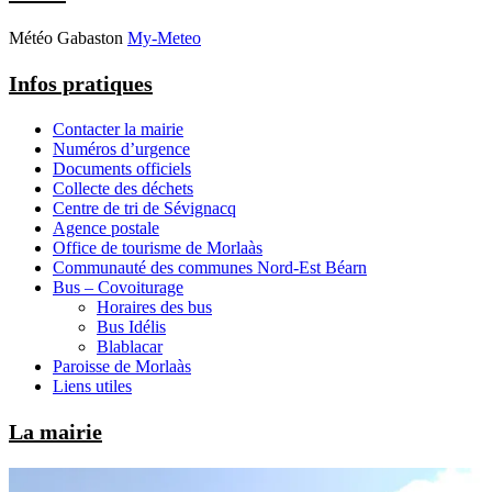
Météo Gabaston
My-Meteo
Infos pratiques
Contacter la mairie
Numéros d’urgence
Documents officiels
Collecte des déchets
Centre de tri de Sévignacq
Agence postale
Office de tourisme de Morlaàs
Communauté des communes Nord-Est Béarn
Bus – Covoiturage
Horaires des bus
Bus Idélis
Blablacar
Paroisse de Morlaàs
Liens utiles
La mairie