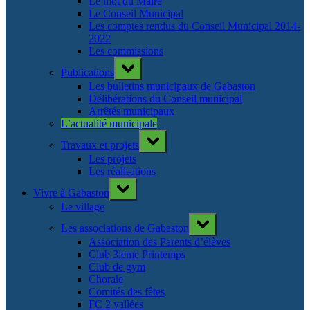
Le mot du Maire
Le Conseil Municipal
Les comptes rendus du Conseil Municipal 2014-
2022
Les commissions
Toggle
Publications
sub-
menu
Les bulletins municipaux de Gabaston
Délibérations du Conseil municipal
Arrêtés municipaux
L’actualité municipale
Toggle
Travaux et projets
sub-
menu
Les projets
Les réalisations
Toggle
Vivre à Gabaston
sub-
menu
Le village
Toggle
Les associations de Gabaston
sub-
menu
Association des Parents d’élèves
Club 3ieme Printemps
Club de gym
Chorale
Comités des fêtes
FC 2 vallées