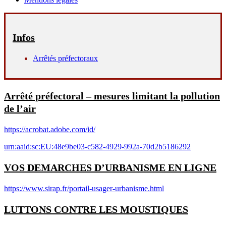
Infos
Arrêtés préfectoraux
Arrêté préfectoral – mesures limitant la pollution
de l’air
https://acrobat.adobe.com/id/
urn:aaid:sc:EU:48e9be03-c582-4929-992a-70d2b5186292
VOS DEMARCHES D’URBANISME EN LIGNE
https://www.sirap.fr/portail-usager-urbanisme.html
LUTTONS CONTRE LES MOUSTIQUES