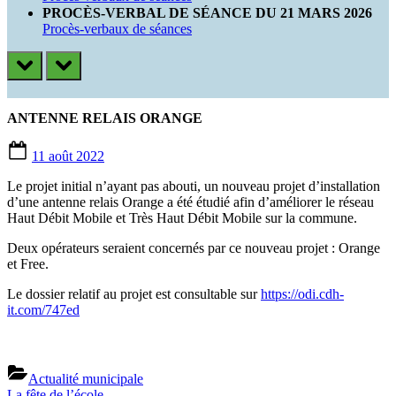
PROCÈS-VERBAL DE SÉANCE DU 21 MARS 2026
Procès-verbaux de séances
prev
next
ANTENNE RELAIS ORANGE
Posted
11 août 2022
on
Le projet initial n’ayant pas abouti, un nouveau projet d’installation
d’une antenne relais Orange a été étudié afin d’améliorer le réseau
Haut Débit Mobile et Très Haut Débit Mobile sur la commune.
Deux opérateurs seraient concernés par ce nouveau projet : Orange
et Free.
Le dossier relatif au projet est consultable sur
https://odi.cdh-
it.com/747ed
Actualité municipale
Previous
La fête de l’école