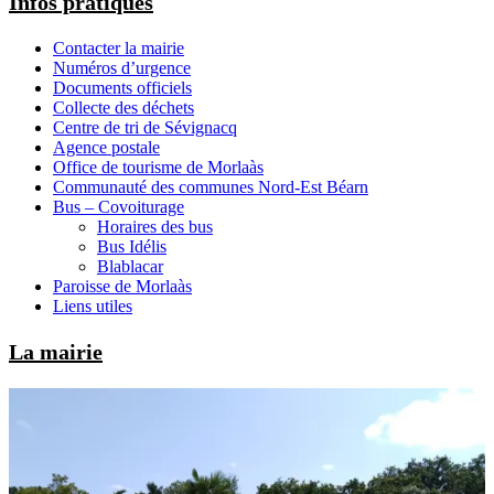
Infos pratiques
Contacter la mairie
Numéros d’urgence
Documents officiels
Collecte des déchets
Centre de tri de Sévignacq
Agence postale
Office de tourisme de Morlaàs
Communauté des communes Nord-Est Béarn
Bus – Covoiturage
Horaires des bus
Bus Idélis
Blablacar
Paroisse de Morlaàs
Liens utiles
La mairie