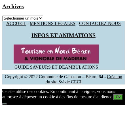
Archives
Archives
ACCUEIL
-
MENTIONS LEGALES
-
CONTACTEZ-NOUS
INFOS ET ANIMATIONS
GUIDE SAVEURS ET DEAMBULATIONS
Copyright © 2022 Commune de Gabaston – Béarn, 64 -
Création
du site Sylvie CECI
Ce site utilise des cookies. En continuant à naviguer, vous nous
autorisez à déposer un cookie à des fins de mesure d'audience.
Ok