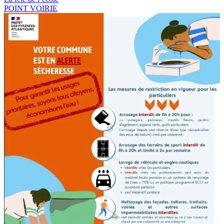
Navigation
Post:
Next
POINT VOIRIE
de
Post:
l’article