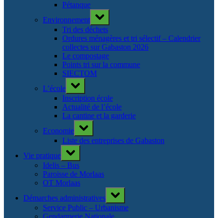
Pétanque
Toggle
Environnement
sub-
menu
Tri des déchets
Ordures ménagères et tri sélectif – Calendrier
collectes sur Gabaston 2026
Le compostage
Points tri sur la commune
SIECTOM
Toggle
L’école
sub-
menu
Inscription école
Actualité de l’école
La cantine et la garderie
Toggle
Economie
sub-
menu
Liste des entreprises de Gabaston
Toggle
Vie pratique
sub-
menu
Idelis – Bus
Paroisse de Morlaas
OT Morlaas
Toggle
Démarches administratives
sub-
menu
Service Public – Urbanisme
Gendarmerie Nationale