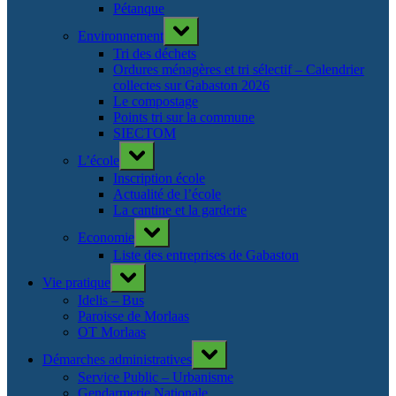
Pétanque
Toggle
Environnement
sub-
menu
Tri des déchets
Ordures ménagères et tri sélectif – Calendrier
collectes sur Gabaston 2026
Le compostage
Points tri sur la commune
SIECTOM
Toggle
L’école
sub-
menu
Inscription école
Actualité de l’école
La cantine et la garderie
Toggle
Economie
sub-
menu
Liste des entreprises de Gabaston
Toggle
Vie pratique
sub-
menu
Idelis – Bus
Paroisse de Morlaas
OT Morlaas
Toggle
Démarches administratives
sub-
menu
Service Public – Urbanisme
Gendarmerie Nationale