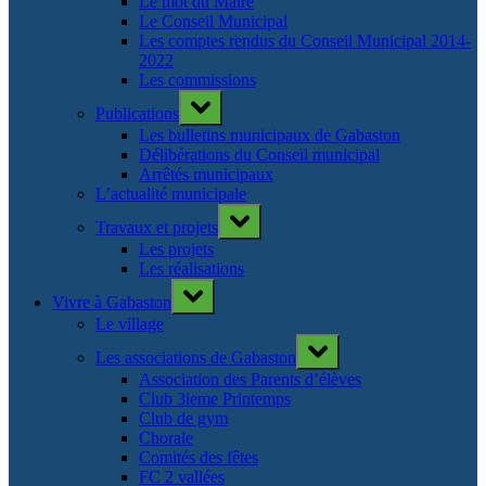
Le mot du Maire
Le Conseil Municipal
Les comptes rendus du Conseil Municipal 2014-
2022
Les commissions
Toggle
Publications
sub-
menu
Les bulletins municipaux de Gabaston
Délibérations du Conseil municipal
Arrêtés municipaux
L’actualité municipale
Toggle
Travaux et projets
sub-
menu
Les projets
Les réalisations
Toggle
Vivre à Gabaston
sub-
menu
Le village
Toggle
Les associations de Gabaston
sub-
menu
Association des Parents d’élèves
Club 3ieme Printemps
Club de gym
Chorale
Comités des fêtes
FC 2 vallées