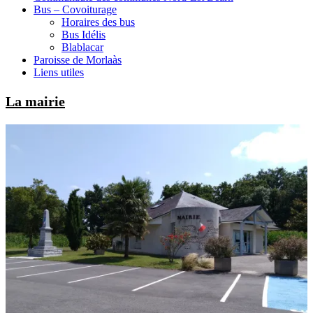
Bus – Covoiturage
Horaires des bus
Bus Idélis
Blablacar
Paroisse de Morlaàs
Liens utiles
La mairie