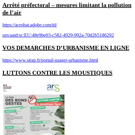
Arrêté préfectoral – mesures limitant la pollution
de l’air
https://acrobat.adobe.com/id/
urn:aaid:sc:EU:48e9be03-c582-4929-992a-70d2b5186292
VOS DEMARCHES D’URBANISME EN LIGNE
https://www.sirap.fr/portail-usager-urbanisme.html
LUTTONS CONTRE LES MOUSTIQUES