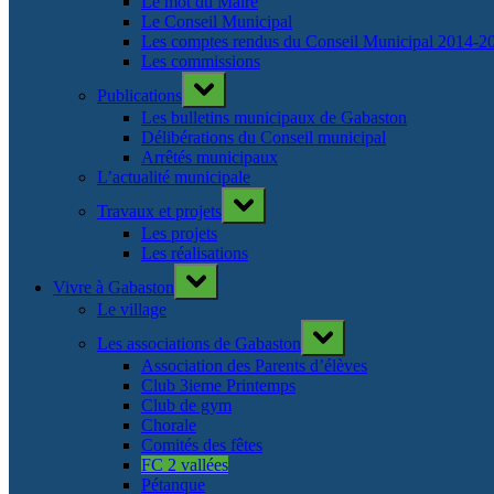
Le mot du Maire
Le Conseil Municipal
Les comptes rendus du Conseil Municipal 2014-2
Les commissions
Toggle
Publications
sub-
menu
Les bulletins municipaux de Gabaston
Délibérations du Conseil municipal
Arrêtés municipaux
L’actualité municipale
Toggle
Travaux et projets
sub-
menu
Les projets
Les réalisations
Toggle
Vivre à Gabaston
sub-
menu
Le village
Toggle
Les associations de Gabaston
sub-
menu
Association des Parents d’élèves
Club 3ieme Printemps
Club de gym
Chorale
Comités des fêtes
FC 2 vallées
Pétanque