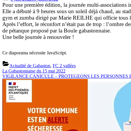
on
Pour une première édition, la journée multi-associations in
Elle a débuté à 9 heures sous un soleil déjà chaud, au stad
gym et zumba dirigé par Marie REILHE qui officie tous les
Après l’effort, le réconfort n’était pas de trop : l’ombre 
de pétanque proposé par la Boule gabastonnaise.
Une belle journée à renouveler !
Ce diaporama nécessite JavaScript.
Actualité de Gabaston
,
FC 2 vallées
Previous
Navigation
La Gabastonnaise du 15 mai 2022
Post:
Next
VIGILANCE CANICULE – PROTEGEONS LES PERSONNES E
de
Post:
l’article