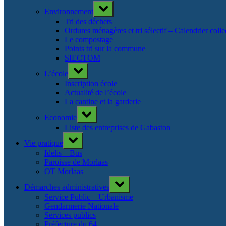
Toggle
Environnement
sub-
menu
Tri des déchets
Ordures ménagères et tri sélectif – Calendrier col
Le compostage
Points tri sur la commune
SIECTOM
Toggle
L’école
sub-
menu
Inscription école
Actualité de l’école
La cantine et la garderie
Toggle
Economie
sub-
menu
Liste des entreprises de Gabaston
Toggle
Vie pratique
sub-
menu
Idelis – Bus
Paroisse de Morlaas
OT Morlaas
Toggle
Démarches administratives
sub-
menu
Service Public – Urbanisme
Gendarmerie Nationale
Services publics
Préfecture du 64