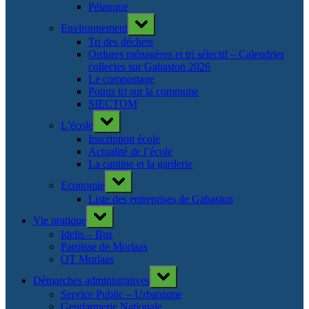
Pétanque
Toggle
Environnement
sub-
menu
Tri des déchets
Ordures ménagères et tri sélectif – Calendrier
collectes sur Gabaston 2026
Le compostage
Points tri sur la commune
SIECTOM
Toggle
L’école
sub-
menu
Inscription école
Actualité de l’école
La cantine et la garderie
Toggle
Economie
sub-
menu
Liste des entreprises de Gabaston
Toggle
Vie pratique
sub-
menu
Idelis – Bus
Paroisse de Morlaas
OT Morlaas
Toggle
Démarches administratives
sub-
menu
Service Public – Urbanisme
Gendarmerie Nationale