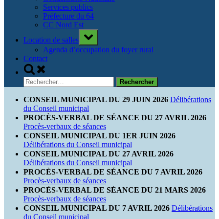
Services publics
Préfecture du 64
CC Nord Est
Toggle
Location de salles
sub-
menu
Agenda d’occupation du foyer rural
Contact
Toggle
search
Rechercher :
form
CONSEIL MUNICIPAL DU 29 JUIN 2026
Délibérations
du Conseil municipal
PROCÈS-VERBAL DE SÉANCE DU 27 AVRIL 2026
Procès-verbaux de séances
CONSEIL MUNICIPAL DU 1ER JUIN 2026
Délibérations du Conseil municipal
CONSEIL MUNICIPAL DU 27 AVRIL 2026
Délibérations du Conseil municipal
PROCÈS-VERBAL DE SÉANCE DU 7 AVRIL 2026
Procès-verbaux de séances
PROCÈS-VERBAL DE SÉANCE DU 21 MARS 2026
Procès-verbaux de séances
CONSEIL MUNICIPAL DU 7 AVRIL 2026
Délibérations
du Conseil municipal