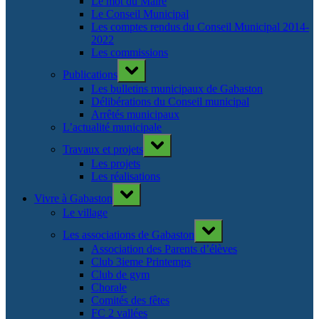
Le mot du Maire
Le Conseil Municipal
Les comptes rendus du Conseil Municipal 2014-
2022
Les commissions
Toggle
Publications
sub-
menu
Les bulletins municipaux de Gabaston
Délibérations du Conseil municipal
Arrêtés municipaux
L’actualité municipale
Toggle
Travaux et projets
sub-
menu
Les projets
Les réalisations
Toggle
Vivre à Gabaston
sub-
menu
Le village
Toggle
Les associations de Gabaston
sub-
menu
Association des Parents d’élèves
Club 3ieme Printemps
Club de gym
Chorale
Comités des fêtes
FC 2 vallées