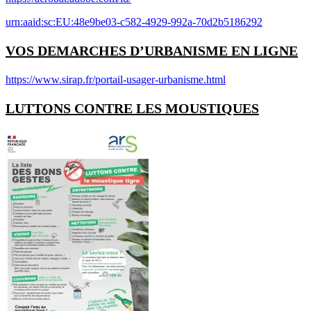
urn:aaid:sc:EU:48e9be03-c582-4929-992a-70d2b5186292
VOS DEMARCHES D’URBANISME EN LIGNE
https://www.sirap.fr/portail-usager-urbanisme.html
LUTTONS CONTRE LES MOUSTIQUES