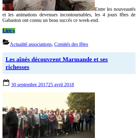
Entre les nouveautés
et les animations devenues incontournables, les 4 jours fêtes de
Gabaston ont connu un beau succès ce week-end.
“Un
Lire
»
grand
week-
Actualité associations
,
Comités des fêtes
end
sportif,
gastronomique
Les aînés découvrent Marmande et ses
et
richesses
festif
!”
Posted
30 septembre 2017
25 avril 2018
on