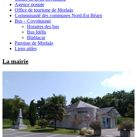
Agence postale
Office de tourisme de Morlaàs
Communauté des communes Nord-Est Béarn
Bus – Covoiturage
Horaires des bus
Bus Idélis
Blablacar
Paroisse de Morlaàs
Liens utiles
La mairie