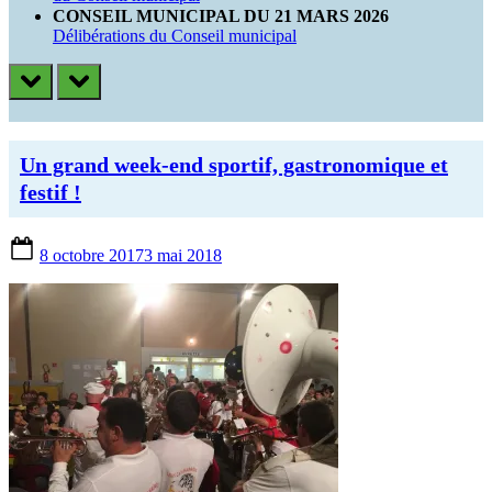
CONSEIL MUNICIPAL DU 21 MARS 2026
Délibérations du Conseil municipal
prev
next
CATÉGORIE :
Un grand week-end sportif, gastronomique et
ACTUALITÉ
festif !
ASSOCIATIONS
Posted
8 octobre 2017
3 mai 2018
on