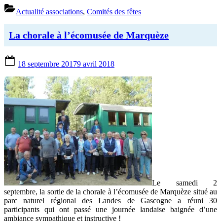
pour
Actualité associations
,
Comités des fêtes
des
fêtes
sportives
La chorale à l’écomusée de Marquèze
!”
Posted
18 septembre 2017
9 avril 2018
on
Le samedi 2
septembre, la sortie de la chorale à l’écomusée de Marquèze situé au
parc naturel régional des Landes de Gascogne a réuni 30
participants qui ont passé une journée landaise baignée d’une
ambiance sympathique et instructive !