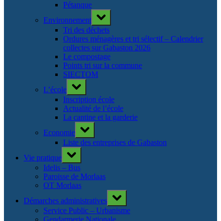
Pétanque
Toggle
Environnement
sub-
menu
Tri des déchets
Ordures ménagères et tri sélectif – Calendrier
collectes sur Gabaston 2026
Le compostage
Points tri sur la commune
SIECTOM
Toggle
L’école
sub-
menu
Inscription école
Actualité de l’école
La cantine et la garderie
Toggle
Economie
sub-
menu
Liste des entreprises de Gabaston
Toggle
Vie pratique
sub-
menu
Idelis – Bus
Paroisse de Morlaas
OT Morlaas
Toggle
Démarches administratives
sub-
menu
Service Public – Urbanisme
Gendarmerie Nationale