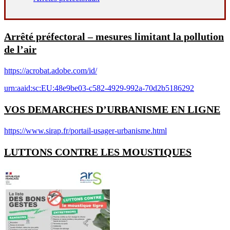
Arrêté préfectoral – mesures limitant la pollution
de l’air
https://acrobat.adobe.com/id/
urn:aaid:sc:EU:48e9be03-c582-4929-992a-70d2b5186292
VOS DEMARCHES D’URBANISME EN LIGNE
https://www.sirap.fr/portail-usager-urbanisme.html
LUTTONS CONTRE LES MOUSTIQUES