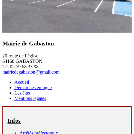
Mairie de Gabaston
20 route de l’église
64160 GABASTON
Tél 05 59 68 33 98
mairiedegabaston@gmail.com
Accueil
Démarches en ligne
Les élus
Mentions légales
Infos
Arrêtés préfectoraux