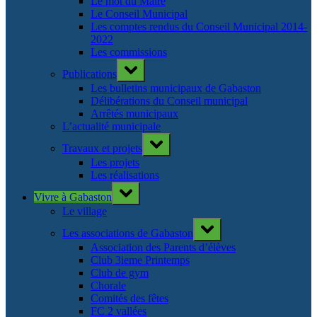
Le mot du Maire
Le Conseil Municipal
Les comptes rendus du Conseil Municipal 2014-
2022
Les commissions
Toggle
Publications
sub-
menu
Les bulletins municipaux de Gabaston
Délibérations du Conseil municipal
Arrêtés municipaux
L’actualité municipale
Toggle
Travaux et projets
sub-
menu
Les projets
Les réalisations
Toggle
Vivre à Gabaston
sub-
menu
Le village
Toggle
Les associations de Gabaston
sub-
menu
Association des Parents d’élèves
Club 3ieme Printemps
Club de gym
Chorale
Comités des fêtes
FC 2 vallées