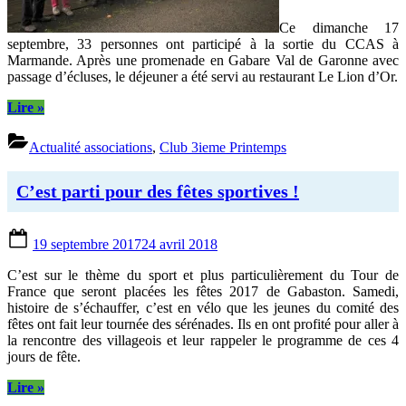
Ce dimanche 17
septembre, 33 personnes ont participé à la sortie du CCAS à
Marmande. Après une promenade en Gabare Val de Garonne avec
passage d’écluses, le déjeuner a été servi au restaurant Le Lion d’Or.
“Les
Lire
»
aînés
découvrent
Actualité associations
,
Club 3ieme Printemps
Marmande
et
ses
C’est parti pour des fêtes sportives !
richesses”
Posted
19 septembre 2017
24 avril 2018
on
C’est sur le thème du sport et plus particulièrement du Tour de
France que seront placées les fêtes 2017 de Gabaston. Samedi,
histoire de s’échauffer, c’est en vélo que les jeunes du comité des
fêtes ont fait leur tournée des sérénades. Ils en ont profité pour aller à
la rencontre des villageois et leur rappeler le programme de ces 4
jours de fête.
“C’est
Lire
»
parti