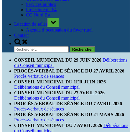
Services publics
Préfecture du 64
CC Nord Est
Toggle
Location de salles
sub-
menu
Agenda d’occupation du foyer rural
Contact
Toggle
search
Rechercher :
form
CONSEIL MUNICIPAL DU 29 JUIN 2026
Délibérations
du Conseil municipal
PROCÈS-VERBAL DE SÉANCE DU 27 AVRIL 2026
Procès-verbaux de séances
CONSEIL MUNICIPAL DU 1ER JUIN 2026
Délibérations du Conseil municipal
CONSEIL MUNICIPAL DU 27 AVRIL 2026
Délibérations du Conseil municipal
PROCÈS-VERBAL DE SÉANCE DU 7 AVRIL 2026
Procès-verbaux de séances
PROCÈS-VERBAL DE SÉANCE DU 21 MARS 2026
Procès-verbaux de séances
CONSEIL MUNICIPAL DU 7 AVRIL 2026
Délibérations
du Conseil municipal