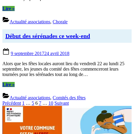
“La
Lire
»
chorale
à
Actualité associations
,
Chorale
l’écomusée
de
Marquèze”
Début des sérénades ce week-end
Posted
9 septembre 2017
24 avril 2018
on
Alors que les fêtes locales auront lieu du vendredi 22 au lundi 25
septembre, les jeunes du comité des fêtes commenceront leurs
tournées pour les sérénades tout au long de…
“Début
Lire
»
des
sérénades
Actualité associations
,
Comités des fêtes
ce
Pagination
Précédent
1
…
5
6
7
…
10
Suivant
week-
des
end”
publications