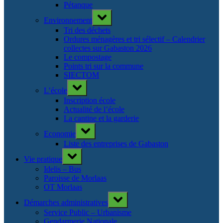
Pétanque
Toggle
Environnement
sub-
menu
Tri des déchets
Ordures ménagères et tri sélectif – Calendrier
collectes sur Gabaston 2026
Le compostage
Points tri sur la commune
SIECTOM
Toggle
L’école
sub-
menu
Inscription école
Actualité de l’école
La cantine et la garderie
Toggle
Economie
sub-
menu
Liste des entreprises de Gabaston
Toggle
Vie pratique
sub-
menu
Idelis – Bus
Paroisse de Morlaas
OT Morlaas
Toggle
Démarches administratives
sub-
menu
Service Public – Urbanisme
Gendarmerie Nationale