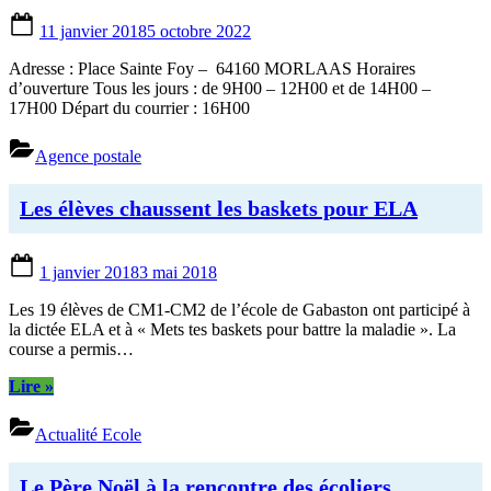
Posted
11 janvier 2018
5 octobre 2022
on
Adresse : Place Sainte Foy – 64160 MORLAAS Horaires
d’ouverture Tous les jours : de 9H00 – 12H00 et de 14H00 –
17H00 Départ du courrier : 16H00
Agence postale
Les élèves chaussent les baskets pour ELA
Posted
1 janvier 2018
3 mai 2018
on
Les 19 élèves de CM1-CM2 de l’école de Gabaston ont participé à
la dictée ELA et à « Mets tes baskets pour battre la maladie ». La
course a permis…
“Les
Lire
»
élèves
chaussent
Actualité Ecole
les
baskets
pour
Le Père Noël à la rencontre des écoliers