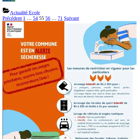
Père
Noël
Actualité Ecole
à
Pagination
Précédent
1
…
54
55
56
…
71
Suivant
la
des
rencontre
des
publications
écoliers”