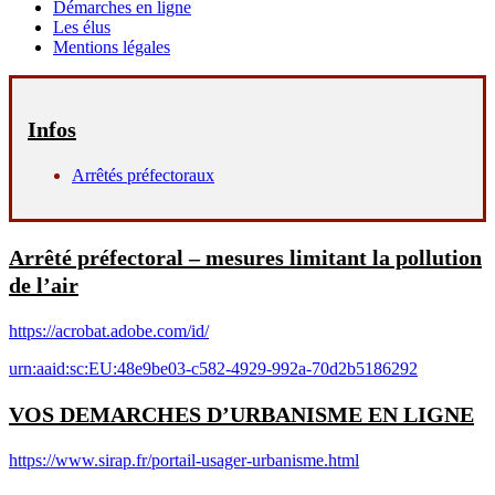
Démarches en ligne
Les élus
Mentions légales
Infos
Arrêtés préfectoraux
Arrêté préfectoral – mesures limitant la pollution
de l’air
https://acrobat.adobe.com/id/
urn:aaid:sc:EU:48e9be03-c582-4929-992a-70d2b5186292
VOS DEMARCHES D’URBANISME EN LIGNE
https://www.sirap.fr/portail-usager-urbanisme.html