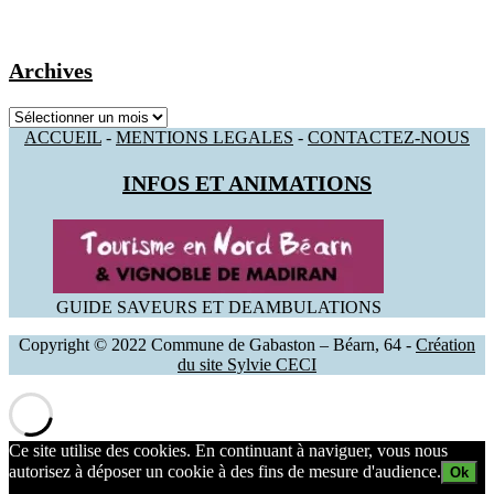
Archives
Archives
ACCUEIL
-
MENTIONS LEGALES
-
CONTACTEZ-NOUS
INFOS ET ANIMATIONS
GUIDE SAVEURS ET DEAMBULATIONS
Copyright © 2022 Commune de Gabaston – Béarn, 64 -
Création
du site Sylvie CECI
Ce site utilise des cookies. En continuant à naviguer, vous nous
autorisez à déposer un cookie à des fins de mesure d'audience.
Ok