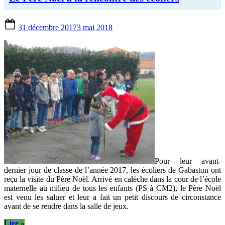
ELA”
Posted
31 décembre 2017
3 mai 2018
on
Pour leur avant-
dernier jour de classe de l’année 2017, les écoliers de Gabaston ont
reçu la visite du Père Noël. Arrivé en calèche dans la cour de l’école
maternelle au milieu de tous les enfants (PS à CM2), le Père Noël
est venu les saluer et leur a fait un petit discours de circonstance
avant de se rendre dans la salle de jeux.
“Le
Lire
»