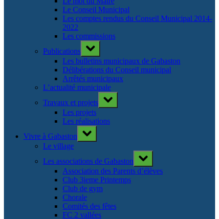
Le mot du Maire
Le Conseil Municipal
Les comptes rendus du Conseil Municipal 2014-
2022
Les commissions
Toggle
Publications
sub-
menu
Les bulletins municipaux de Gabaston
Délibérations du Conseil municipal
Arrêtés municipaux
L’actualité municipale
Toggle
Travaux et projets
sub-
menu
Les projets
Les réalisations
Toggle
Vivre à Gabaston
sub-
menu
Le village
Toggle
Les associations de Gabaston
sub-
menu
Association des Parents d’élèves
Club 3ieme Printemps
Club de gym
Chorale
Comités des fêtes
FC 2 vallées