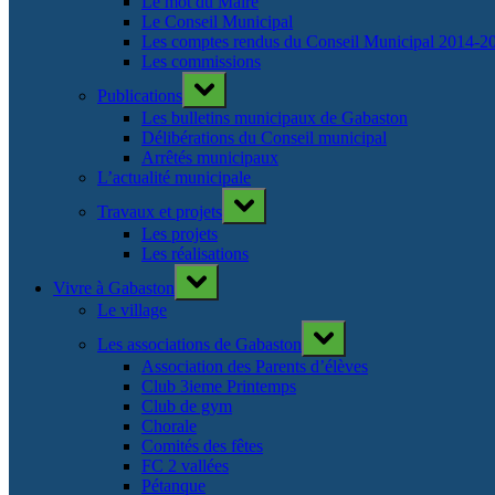
Le mot du Maire
Le Conseil Municipal
Les comptes rendus du Conseil Municipal 2014-2
Les commissions
Toggle
Publications
sub-
menu
Les bulletins municipaux de Gabaston
Délibérations du Conseil municipal
Arrêtés municipaux
L’actualité municipale
Toggle
Travaux et projets
sub-
menu
Les projets
Les réalisations
Toggle
Vivre à Gabaston
sub-
menu
Le village
Toggle
Les associations de Gabaston
sub-
menu
Association des Parents d’élèves
Club 3ieme Printemps
Club de gym
Chorale
Comités des fêtes
FC 2 vallées
Pétanque