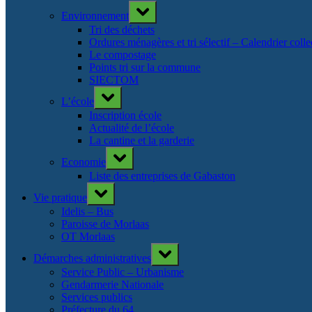
Toggle
Environnement
sub-
menu
Tri des déchets
Ordures ménagères et tri sélectif – Calendrier col
Le compostage
Points tri sur la commune
SIECTOM
Toggle
L’école
sub-
menu
Inscription école
Actualité de l’école
La cantine et la garderie
Toggle
Economie
sub-
menu
Liste des entreprises de Gabaston
Toggle
Vie pratique
sub-
menu
Idelis – Bus
Paroisse de Morlaas
OT Morlaas
Toggle
Démarches administratives
sub-
menu
Service Public – Urbanisme
Gendarmerie Nationale
Services publics
Préfecture du 64