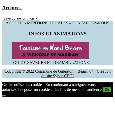
Archives
Archives
ACCUEIL
-
MENTIONS LEGALES
-
CONTACTEZ-NOUS
INFOS ET ANIMATIONS
GUIDE SAVEURS ET DEAMBULATIONS
Copyright © 2022 Commune de Gabaston – Béarn, 64 -
Création
du site Sylvie CECI
Ce site utilise des cookies. En continuant à naviguer, vous nous
autorisez à déposer un cookie à des fins de mesure d'audience.
Ok