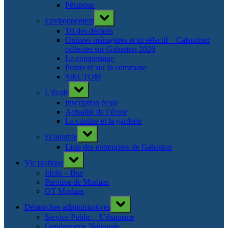
Pétanque
Toggle
Environnement
sub-
menu
Tri des déchets
Ordures ménagères et tri sélectif – Calendrier
collectes sur Gabaston 2026
Le compostage
Points tri sur la commune
SIECTOM
Toggle
L’école
sub-
menu
Inscription école
Actualité de l’école
La cantine et la garderie
Toggle
Economie
sub-
menu
Liste des entreprises de Gabaston
Toggle
Vie pratique
sub-
menu
Idelis – Bus
Paroisse de Morlaas
OT Morlaas
Toggle
Démarches administratives
sub-
menu
Service Public – Urbanisme
Gendarmerie Nationale