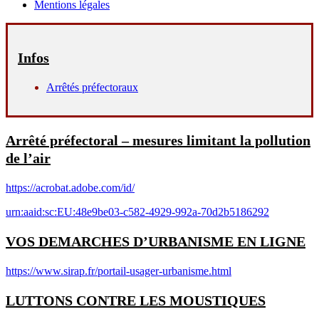
Mentions légales
Infos
Arrêtés préfectoraux
Arrêté préfectoral – mesures limitant la pollution
de l’air
https://acrobat.adobe.com/id/
urn:aaid:sc:EU:48e9be03-c582-4929-992a-70d2b5186292
VOS DEMARCHES D’URBANISME EN LIGNE
https://www.sirap.fr/portail-usager-urbanisme.html
LUTTONS CONTRE LES MOUSTIQUES