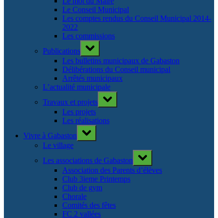
Le mot du Maire
Le Conseil Municipal
Les comptes rendus du Conseil Municipal 2014-
2022
Les commissions
Toggle
Publications
sub-
menu
Les bulletins municipaux de Gabaston
Délibérations du Conseil municipal
Arrêtés municipaux
L’actualité municipale
Toggle
Travaux et projets
sub-
menu
Les projets
Les réalisations
Toggle
Vivre à Gabaston
sub-
menu
Le village
Toggle
Les associations de Gabaston
sub-
menu
Association des Parents d’élèves
Club 3ieme Printemps
Club de gym
Chorale
Comités des fêtes
FC 2 vallées