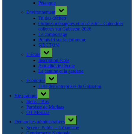
Pétanque
Toggle
Environnement
sub-
menu
Tri des déchets
Ordures ménagères et tri sélectif – Calendrier
collectes sur Gabaston 2026
Le compostage
Points tri sur la commune
SIECTOM
Toggle
L’école
sub-
menu
Inscription école
Actualité de l’école
La cantine et la garderie
Toggle
Economie
sub-
menu
Liste des entreprises de Gabaston
Toggle
Vie pratique
sub-
menu
Idelis – Bus
Paroisse de Morlaas
OT Morlaas
Toggle
Démarches administratives
sub-
menu
Service Public – Urbanisme
Gendarmerie Nationale