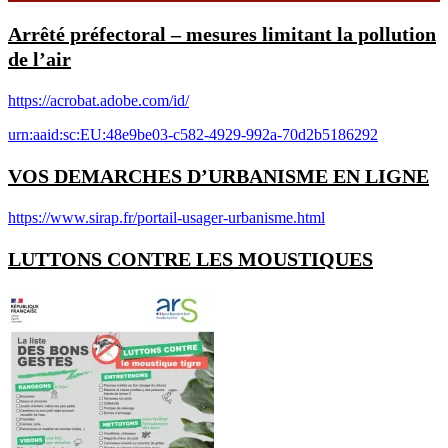
Arrêté préfectoral – mesures limitant la pollution
de l’air
https://acrobat.adobe.com/id/
urn:aaid:sc:EU:48e9be03-c582-4929-992a-70d2b5186292
VOS DEMARCHES D’URBANISME EN LIGNE
https://www.sirap.fr/portail-usager-urbanisme.html
LUTTONS CONTRE LES MOUSTIQUES