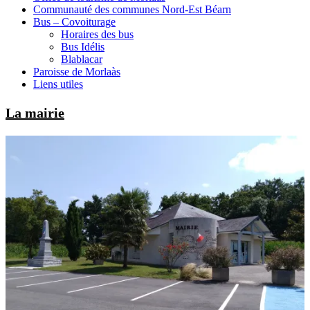
Communauté des communes Nord-Est Béarn
Bus – Covoiturage
Horaires des bus
Bus Idélis
Blablacar
Paroisse de Morlaàs
Liens utiles
La mairie