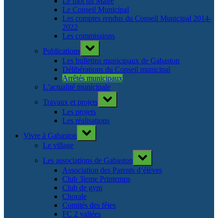
Le mot du Maire
Le Conseil Municipal
Les comptes rendus du Conseil Municipal 2014-
2022
Les commissions
Toggle
Publications
sub-
menu
Les bulletins municipaux de Gabaston
Délibérations du Conseil municipal
Arrêtés municipaux
L’actualité municipale
Toggle
Travaux et projets
sub-
menu
Les projets
Les réalisations
Toggle
Vivre à Gabaston
sub-
menu
Le village
Toggle
Les associations de Gabaston
sub-
menu
Association des Parents d’élèves
Club 3ieme Printemps
Club de gym
Chorale
Comités des fêtes
FC 2 vallées