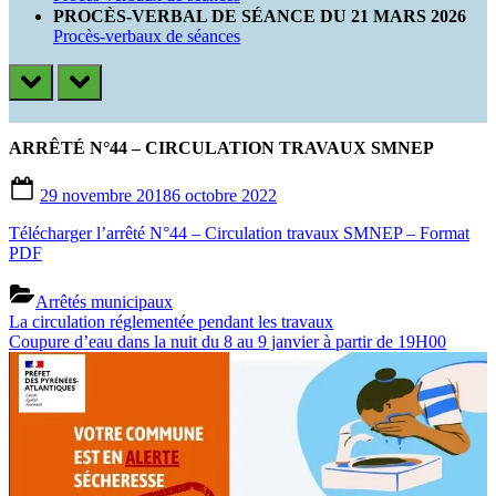
PROCÈS-VERBAL DE SÉANCE DU 21 MARS 2026
Procès-verbaux de séances
prev
next
ARRÊTÉ N°44 – CIRCULATION TRAVAUX SMNEP
Posted
29 novembre 2018
6 octobre 2022
on
Télécharger l’arrêté N°44 – Circulation travaux SMNEP – Format
PDF
Arrêtés municipaux
Previous
Navigation
La circulation réglementée pendant les travaux
Post:
Next
Coupure d’eau dans la nuit du 8 au 9 janvier à partir de 19H00
de
Post:
l’article