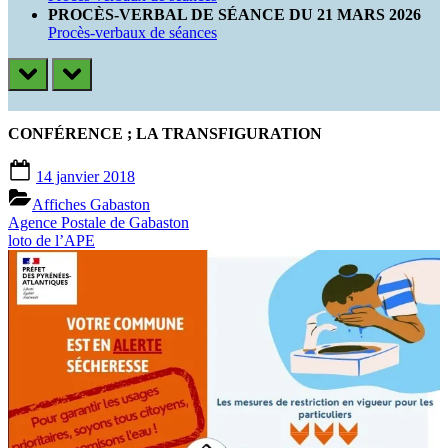
PROCÈS-VERBAL DE SÉANCE DU 21 MARS 2026
Procès-verbaux de séances
prev
next
CONFÉRENCE ; LA TRANSFIGURATION
Posted
14 janvier 2018
on
Affiches Gabaston
Previous
Navigation
Agence Postale de Gabaston
Post:
Next
loto de l’APE
de
Post:
l’article