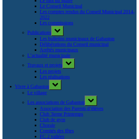
Le mot du Maire
Le Conseil Municipal
Les comptes rendus du Conseil Municipal 2014-
2022
Les commissions
Toggle
Publications
sub-
menu
Les bulletins municipaux de Gabaston
Délibérations du Conseil municipal
Arrêtés municipaux
L’actualité municipale
Toggle
Travaux et projets
sub-
menu
Les projets
Les réalisations
Toggle
Vivre à Gabaston
sub-
menu
Le village
Toggle
Les associations de Gabaston
sub-
menu
Association des Parents d’élèves
Club 3ieme Printemps
Club de gym
Chorale
Comités des fêtes
FC 2 vallées