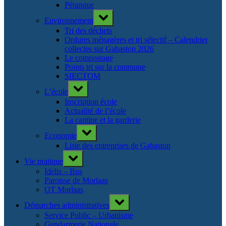
Pétanque
Toggle
Environnement
sub-
menu
Tri des déchets
Ordures ménagères et tri sélectif – Calendrier
collectes sur Gabaston 2026
Le compostage
Points tri sur la commune
SIECTOM
Toggle
L’école
sub-
menu
Inscription école
Actualité de l’école
La cantine et la garderie
Toggle
Economie
sub-
menu
Liste des entreprises de Gabaston
Toggle
Vie pratique
sub-
menu
Idelis – Bus
Paroisse de Morlaas
OT Morlaas
Toggle
Démarches administratives
sub-
menu
Service Public – Urbanisme
Gendarmerie Nationale