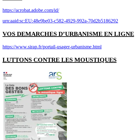
https://acrobat.adobe.com/id/
urn:aaid:sc:EU:48e9be03-c582-4929-992a-70d2b5186292
VOS DEMARCHES D’URBANISME EN LIGNE
https://www.sirap.fr/portail-usager-urbanisme.html
LUTTONS CONTRE LES MOUSTIQUES