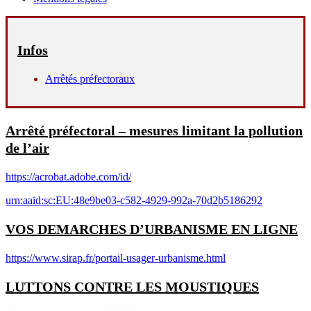
Infos
Arrêtés préfectoraux
Arrêté préfectoral – mesures limitant la pollution
de l’air
https://acrobat.adobe.com/id/
urn:aaid:sc:EU:48e9be03-c582-4929-992a-70d2b5186292
VOS DEMARCHES D’URBANISME EN LIGNE
https://www.sirap.fr/portail-usager-urbanisme.html
LUTTONS CONTRE LES MOUSTIQUES