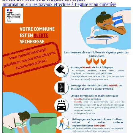
Post:
Next
Information sur les travaux effectués à l’église et au cimetière
de
Post:
l’article