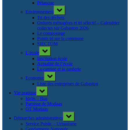
Pétanque
Toggle
Environnement
sub-
menu
Tri des déchets
Ordures ménagères et tri sélectif – Calendrier
collectes sur Gabaston 2026
Le compostage
Points tri sur la commune
SIECTOM
Toggle
L’école
sub-
menu
Inscription école
Actualité de l’école
La cantine et la garderie
Toggle
Economie
sub-
menu
Liste des entreprises de Gabaston
Toggle
Vie pratique
sub-
menu
Idelis – Bus
Paroisse de Morlaas
OT Morlaas
Toggle
Démarches administratives
sub-
menu
Service Public – Urbanisme
Gendarmerie Nationale