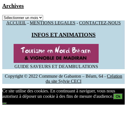
Archives
Archives
ACCUEIL
-
MENTIONS LEGALES
-
CONTACTEZ-NOUS
INFOS ET ANIMATIONS
GUIDE SAVEURS ET DEAMBULATIONS
Copyright © 2022 Commune de Gabaston – Béarn, 64 -
Création
du site Sylvie CECI
Ce site utilise des cookies. En continuant à naviguer, vous nous
autorisez à déposer un cookie à des fins de mesure d'audience.
Ok