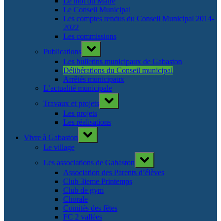
Le mot du Maire
Le Conseil Municipal
Les comptes rendus du Conseil Municipal 2014-
2022
Les commissions
Toggle
Publications
sub-
menu
Les bulletins municipaux de Gabaston
Délibérations du Conseil municipal
Arrêtés municipaux
L’actualité municipale
Toggle
Travaux et projets
sub-
menu
Les projets
Les réalisations
Toggle
Vivre à Gabaston
sub-
menu
Le village
Toggle
Les associations de Gabaston
sub-
menu
Association des Parents d’élèves
Club 3ieme Printemps
Club de gym
Chorale
Comités des fêtes
FC 2 vallées