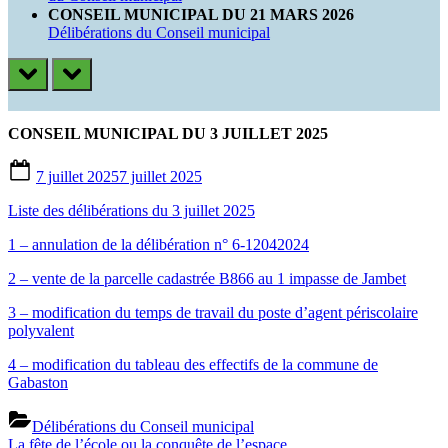
CONSEIL MUNICIPAL DU 21 MARS 2026
Délibérations du Conseil municipal
prev
next
CONSEIL MUNICIPAL DU 3 JUILLET 2025
Posted
7 juillet 2025
7 juillet 2025
on
Liste des délibérations du 3 juillet 2025
1 – annulation de la délibération n° 6-12042024
2 – vente de la parcelle cadastrée B866 au 1 impasse de Jambet
3 – modification du temps de travail du poste d’agent périscolaire
polyvalent
4 – modification du tableau des effectifs de la commune de
Gabaston
Délibérations du Conseil municipal
Previous
Navigation
La fête de l’école ou la conquête de l’espace