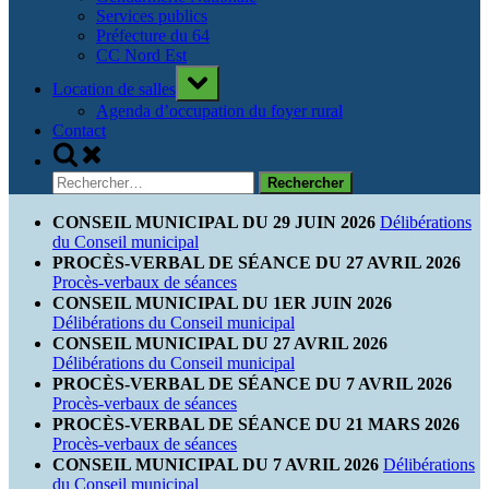
Services publics
Préfecture du 64
CC Nord Est
Toggle
Location de salles
sub-
menu
Agenda d’occupation du foyer rural
Contact
Toggle
search
Rechercher :
form
CONSEIL MUNICIPAL DU 29 JUIN 2026
Délibérations
du Conseil municipal
PROCÈS-VERBAL DE SÉANCE DU 27 AVRIL 2026
Procès-verbaux de séances
CONSEIL MUNICIPAL DU 1ER JUIN 2026
Délibérations du Conseil municipal
CONSEIL MUNICIPAL DU 27 AVRIL 2026
Délibérations du Conseil municipal
PROCÈS-VERBAL DE SÉANCE DU 7 AVRIL 2026
Procès-verbaux de séances
PROCÈS-VERBAL DE SÉANCE DU 21 MARS 2026
Procès-verbaux de séances
CONSEIL MUNICIPAL DU 7 AVRIL 2026
Délibérations
du Conseil municipal