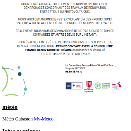
météo
Météo Gabaston
My-Meteo