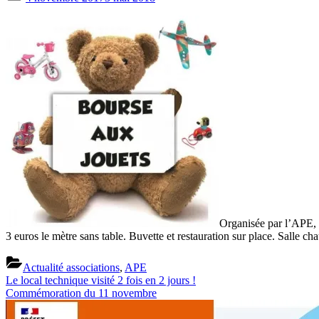
on
Organisée par l’APE, l
3 euros le mètre sans table. Buvette et restauration sur place. Salle 
Actualité associations
,
APE
Previous
Navigation
Le local technique visité 2 fois en 2 jours !
Post:
Next
Commémoration du 11 novembre
de
Post:
l’article