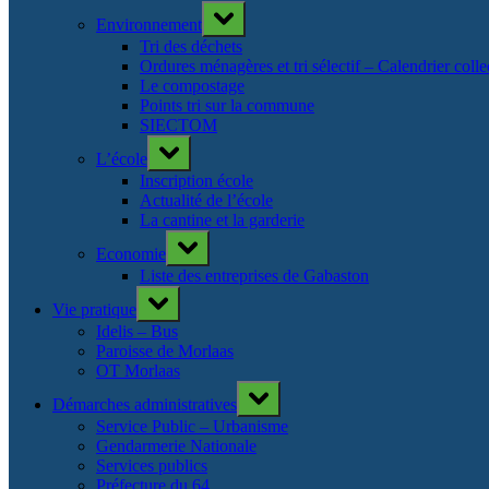
Toggle
Environnement
sub-
menu
Tri des déchets
Ordures ménagères et tri sélectif – Calendrier col
Le compostage
Points tri sur la commune
SIECTOM
Toggle
L’école
sub-
menu
Inscription école
Actualité de l’école
La cantine et la garderie
Toggle
Economie
sub-
menu
Liste des entreprises de Gabaston
Toggle
Vie pratique
sub-
menu
Idelis – Bus
Paroisse de Morlaas
OT Morlaas
Toggle
Démarches administratives
sub-
menu
Service Public – Urbanisme
Gendarmerie Nationale
Services publics
Préfecture du 64