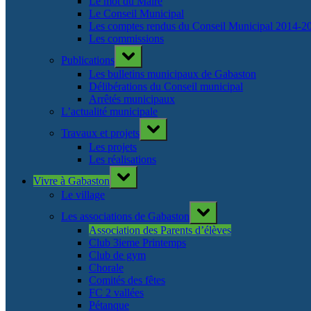
Le mot du Maire
Le Conseil Municipal
Les comptes rendus du Conseil Municipal 2014-2
Les commissions
Toggle
Publications
sub-
menu
Les bulletins municipaux de Gabaston
Délibérations du Conseil municipal
Arrêtés municipaux
L’actualité municipale
Toggle
Travaux et projets
sub-
menu
Les projets
Les réalisations
Toggle
Vivre à Gabaston
sub-
menu
Le village
Toggle
Les associations de Gabaston
sub-
menu
Association des Parents d’élèves
Club 3ieme Printemps
Club de gym
Chorale
Comités des fêtes
FC 2 vallées
Pétanque