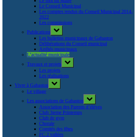
Le mot du Maire
Le Conseil Municipal
Les comptes rendus du Conseil Municipal 2014-
2022
Les commissions
Toggle
Publications
sub-
menu
Les bulletins municipaux de Gabaston
Délibérations du Conseil municipal
Arrêtés municipaux
L’actualité municipale
Toggle
Travaux et projets
sub-
menu
Les projets
Les réalisations
Toggle
Vivre à Gabaston
sub-
menu
Le village
Toggle
Les associations de Gabaston
sub-
menu
Association des Parents d’élèves
Club 3ieme Printemps
Club de gym
Chorale
Comités des fêtes
FC 2 vallées