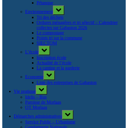
Pétanque
Toggle
Environnement
sub-
menu
Tri des déchets
Ordures ménagères et tri sélectif – Calendrier
collectes sur Gabaston 2026
Le compostage
Points tri sur la commune
SIECTOM
Toggle
L’école
sub-
menu
Inscription école
Actualité de l’école
La cantine et la garderie
Toggle
Economie
sub-
menu
Liste des entreprises de Gabaston
Toggle
Vie pratique
sub-
menu
Idelis – Bus
Paroisse de Morlaas
OT Morlaas
Toggle
Démarches administratives
sub-
menu
Service Public – Urbanisme
Gendarmerie Nationale