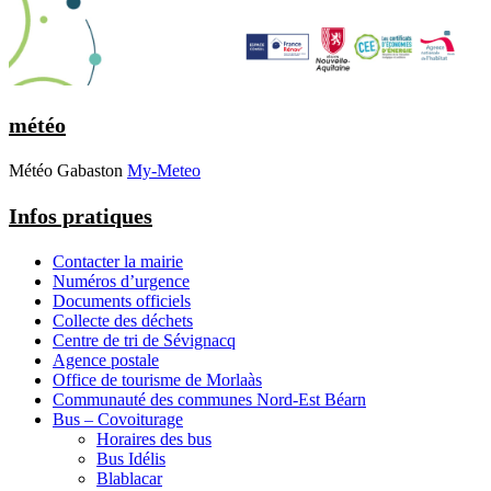
météo
Météo Gabaston
My-Meteo
Infos pratiques
Contacter la mairie
Numéros d’urgence
Documents officiels
Collecte des déchets
Centre de tri de Sévignacq
Agence postale
Office de tourisme de Morlaàs
Communauté des communes Nord-Est Béarn
Bus – Covoiturage
Horaires des bus
Bus Idélis
Blablacar