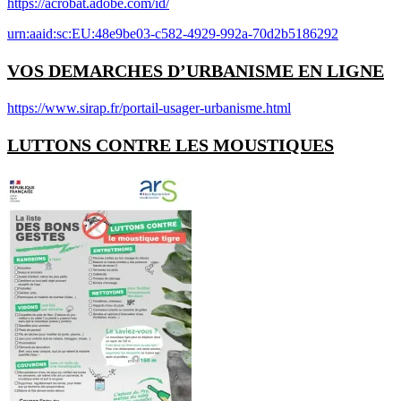
https://acrobat.adobe.com/id/
urn:aaid:sc:EU:48e9be03-c582-4929-992a-70d2b5186292
VOS DEMARCHES D’URBANISME EN LIGNE
https://www.sirap.fr/portail-usager-urbanisme.html
LUTTONS CONTRE LES MOUSTIQUES