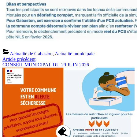
Actualité de Gabaston
,
Actualité municipale
Previous
Navigation
Article précédent
Post:
Next
CONSEIL MUNICIPAL DU 29 JUIN 2026
de
Post:
l’article