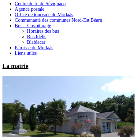
Centre de tri de Sévignacq
Agence postale
Office de tourisme de Morlaàs
Communauté des communes Nord-Est Béarn
Bus – Covoiturage
Horaires des bus
Bus Idélis
Blablacar
Paroisse de Morlaàs
Liens utiles
La mairie