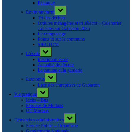
Pétanque
Toggle
Environnement
sub-
menu
Tri des déchets
Ordures ménagères et tri sélectif – Calendrier
collectes sur Gabaston 2026
Le compostage
Points tri sur la commune
SIECTOM
Toggle
L’école
sub-
menu
Inscription école
Actualité de l’école
La cantine et la garderie
Toggle
Economie
sub-
menu
Liste des entreprises de Gabaston
Toggle
Vie pratique
sub-
menu
Idelis – Bus
Paroisse de Morlaas
OT Morlaas
Toggle
Démarches administratives
sub-
menu
Service Public – Urbanisme
Gendarmerie Nationale