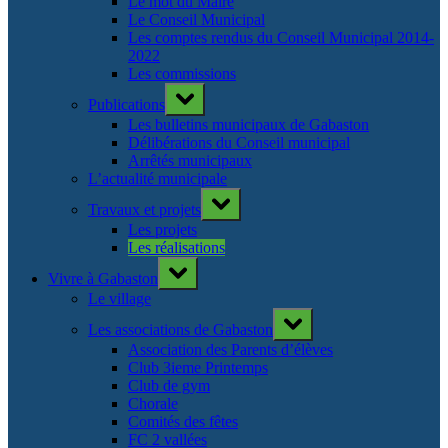
Le mot du Maire
Le Conseil Municipal
Les comptes rendus du Conseil Municipal 2014-
2022
Les commissions
Toggle
Publications
sub-
menu
Les bulletins municipaux de Gabaston
Délibérations du Conseil municipal
Arrêtés municipaux
L’actualité municipale
Toggle
Travaux et projets
sub-
menu
Les projets
Les réalisations
Toggle
Vivre à Gabaston
sub-
menu
Le village
Toggle
Les associations de Gabaston
sub-
menu
Association des Parents d’élèves
Club 3ieme Printemps
Club de gym
Chorale
Comités des fêtes
FC 2 vallées