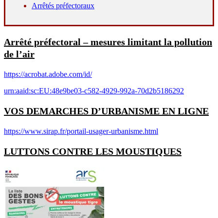
Arrêtés préfectoraux
Arrêté préfectoral – mesures limitant la pollution
de l’air
https://acrobat.adobe.com/id/
urn:aaid:sc:EU:48e9be03-c582-4929-992a-70d2b5186292
VOS DEMARCHES D’URBANISME EN LIGNE
https://www.sirap.fr/portail-usager-urbanisme.html
LUTTONS CONTRE LES MOUSTIQUES