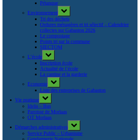
Pétanque
Toggle
Environnement
sub-
menu
Tri des déchets
Ordures ménagères et tri sélectif – Calendrier
collectes sur Gabaston 2026
Le compostage
Points tri sur la commune
SIECTOM
Toggle
L’école
sub-
menu
Inscription école
Actualité de l’école
La cantine et la garderie
Toggle
Economie
sub-
menu
Liste des entreprises de Gabaston
Toggle
Vie pratique
sub-
menu
Idelis – Bus
Paroisse de Morlaas
OT Morlaas
Toggle
Démarches administratives
sub-
menu
Service Public – Urbanisme
Gendarmerie Nationale