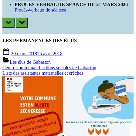
PROCÈS-VERBAL DE SÉANCE DU 21 MARS 2026
Procès-verbaux de séances
prev
next
LES PERMANENCES DES ÉLUS
Posted
20 mars 2018
25 avril 2018
on
Les élus de Gabaston
Previous
Navigation
Centre communal d’actions sociales de Gabaston
Post:
Next
Liste des assistantes maternelles et crèches
de
Post:
l’article