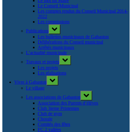
Le mot du Maire
Le Conseil Municipal
Les comptes rendus du Conseil Municipal 2014-
2022
Les commissions
Toggle
Publications
sub-
menu
Les bulletins municipaux de Gabaston
Délibérations du Conseil municipal
Arrêtés municipaux
L’actualité municipale
Toggle
Travaux et projets
sub-
menu
Les projets
Les réalisations
Toggle
Vivre à Gabaston
sub-
menu
Le village
Toggle
Les associations de Gabaston
sub-
menu
Association des Parents d’élèves
Club 3ieme Printemps
Club de gym
Chorale
Comités des fêtes
FC 2 vallées