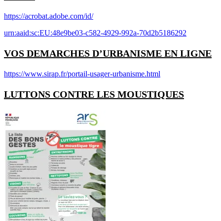
https://acrobat.adobe.com/id/
urn:aaid:sc:EU:48e9be03-c582-4929-992a-70d2b5186292
VOS DEMARCHES D’URBANISME EN LIGNE
https://www.sirap.fr/portail-usager-urbanisme.html
LUTTONS CONTRE LES MOUSTIQUES