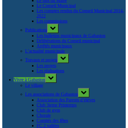
Le mot du Maire
Le Conseil Municipal
Les comptes rendus du Conseil Municipal 2014-
2022
Les commissions
Toggle
Publications
sub-
menu
Les bulletins municipaux de Gabaston
Délibérations du Conseil municipal
Arrêtés municipaux
L’actualité municipale
Toggle
Travaux et projets
sub-
menu
Les projets
Les réalisations
Toggle
Vivre à Gabaston
sub-
menu
Le village
Toggle
Les associations de Gabaston
sub-
menu
Association des Parents d’élèves
Club 3ieme Printemps
Club de gym
Chorale
Comités des fêtes
FC 2 vallées