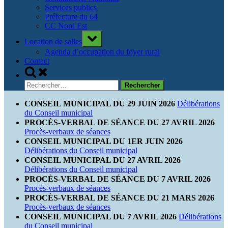
Services publics
Préfecture du 64
CC Nord Est
Toggle
Location de salles
sub-
menu
Agenda d’occupation du foyer rural
Contact
Toggle
search
Rechercher :
form
CONSEIL MUNICIPAL DU 29 JUIN 2026
Délibérations
du Conseil municipal
PROCÈS-VERBAL DE SÉANCE DU 27 AVRIL 2026
Procès-verbaux de séances
CONSEIL MUNICIPAL DU 1ER JUIN 2026
Délibérations du Conseil municipal
CONSEIL MUNICIPAL DU 27 AVRIL 2026
Délibérations du Conseil municipal
PROCÈS-VERBAL DE SÉANCE DU 7 AVRIL 2026
Procès-verbaux de séances
PROCÈS-VERBAL DE SÉANCE DU 21 MARS 2026
Procès-verbaux de séances
CONSEIL MUNICIPAL DU 7 AVRIL 2026
Délibérations
du Conseil municipal