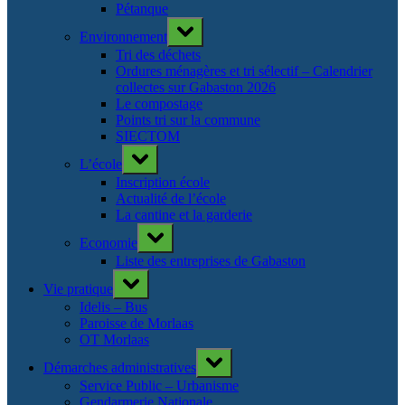
Pétanque
Toggle
Environnement
sub-
menu
Tri des déchets
Ordures ménagères et tri sélectif – Calendrier
collectes sur Gabaston 2026
Le compostage
Points tri sur la commune
SIECTOM
Toggle
L’école
sub-
menu
Inscription école
Actualité de l’école
La cantine et la garderie
Toggle
Economie
sub-
menu
Liste des entreprises de Gabaston
Toggle
Vie pratique
sub-
menu
Idelis – Bus
Paroisse de Morlaas
OT Morlaas
Toggle
Démarches administratives
sub-
menu
Service Public – Urbanisme
Gendarmerie Nationale