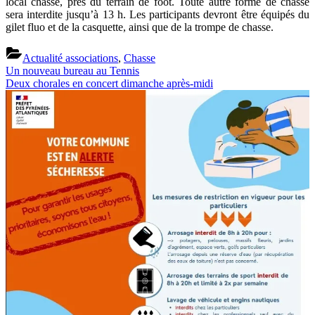
local chasse, près du terrain de foot. Toute autre forme de chasse
sera interdite jusqu’à 13 h. Les participants devront être équipés du
gilet fluo et de la casquette, ainsi que de la trompe de chasse.
Actualité associations
,
Chasse
Previous
Navigation
Un nouveau bureau au Tennis
Post:
Next
Deux chorales en concert dimanche après-midi
de
Post:
l’article