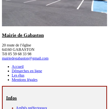
Mairie de Gabaston
20 route de l’église
64160 GABASTON
Tél 05 59 68 33 98
mairiedegabaston@gmail.com
Accueil
Démarches en ligne
Les élus
Mentions légales
Infos
Arrêtés préfectoraux