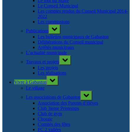
Le mot du Maire
Le Conseil Municipal
Les comptes rendus du Conseil Municipal 2014-
2022
Les commissions
Toggle
Publications
sub-
menu
Les bulletins municipaux de Gabaston
Délibérations du Conseil municipal
Arrêtés municipaux
L’actualité municipale
Toggle
Travaux et projets
sub-
menu
Les projets
Les réalisations
Toggle
Vivre à Gabaston
sub-
menu
Le village
Toggle
Les associations de Gabaston
sub-
menu
Association des Parents d’élèves
Club 3ieme Printemps
Club de gym
Chorale
Comités des fêtes
FC 2 vallées