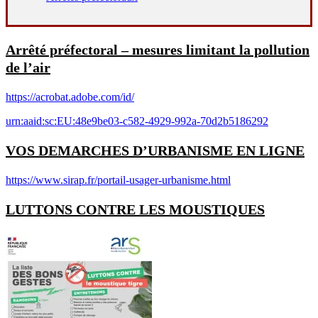
Arrêté préfectoral – mesures limitant la pollution
de l’air
https://acrobat.adobe.com/id/
urn:aaid:sc:EU:48e9be03-c582-4929-992a-70d2b5186292
VOS DEMARCHES D’URBANISME EN LIGNE
https://www.sirap.fr/portail-usager-urbanisme.html
LUTTONS CONTRE LES MOUSTIQUES