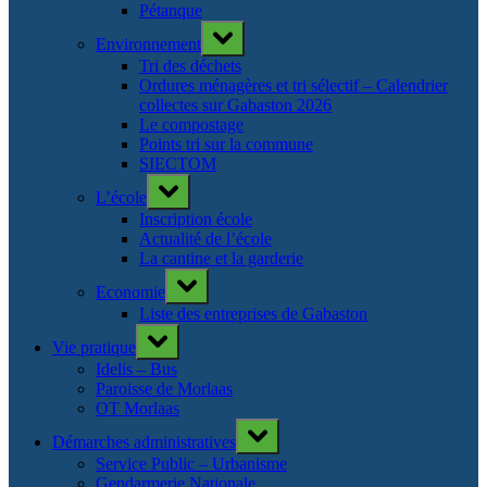
Pétanque
Toggle
Environnement
sub-
menu
Tri des déchets
Ordures ménagères et tri sélectif – Calendrier
collectes sur Gabaston 2026
Le compostage
Points tri sur la commune
SIECTOM
Toggle
L’école
sub-
menu
Inscription école
Actualité de l’école
La cantine et la garderie
Toggle
Economie
sub-
menu
Liste des entreprises de Gabaston
Toggle
Vie pratique
sub-
menu
Idelis – Bus
Paroisse de Morlaas
OT Morlaas
Toggle
Démarches administratives
sub-
menu
Service Public – Urbanisme
Gendarmerie Nationale