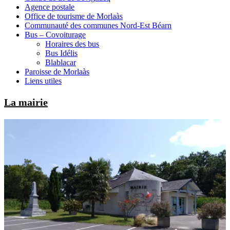
Agence postale
Office de tourisme de Morlaàs
Communauté des communes Nord-Est Béarn
Bus – Covoiturage
Horaires des bus
Bus Idélis
Blablacar
Paroisse de Morlaàs
Liens utiles
La mairie