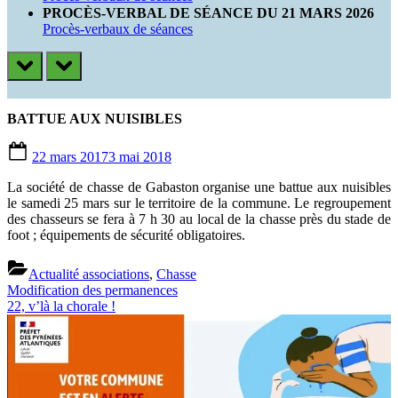
PROCÈS-VERBAL DE SÉANCE DU 21 MARS 2026
Procès-verbaux de séances
prev
next
BATTUE AUX NUISIBLES
Posted
22 mars 2017
3 mai 2018
on
La société de chasse de Gabaston organise une battue aux nuisibles
le samedi 25 mars sur le territoire de la commune. Le regroupement
des chasseurs se fera à 7 h 30 au local de la chasse près du stade de
foot ; équipements de sécurité obligatoires.
Actualité associations
,
Chasse
Previous
Navigation
Modification des permanences
Post:
Next
22, v’là la chorale !
de
Post:
l’article