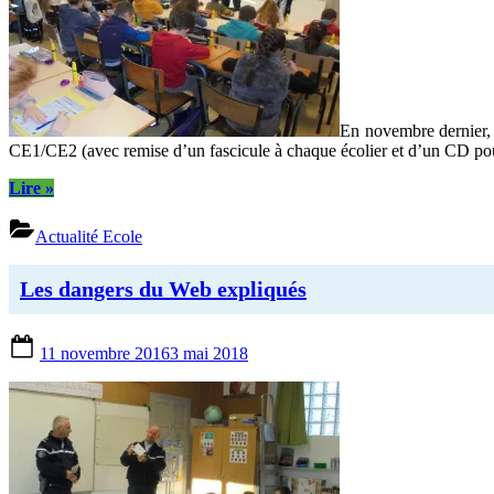
En novembre dernier, 
CE1/CE2 (avec remise d’un fascicule à chaque écolier et d’un CD pour 
“Les
Lire
»
écoliers
ont
Actualité Ecole
passé
leur
permis
Les dangers du Web expliqués
piéton”
Posted
11 novembre 2016
3 mai 2018
on