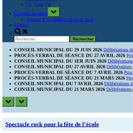
CC Nord Est
Toggle
Location de salles
sub-
menu
Agenda d’occupation du foyer rural
Contact
Toggle
search
Rechercher :
form
CONSEIL MUNICIPAL DU 29 JUIN 2026
Délibérations d
PROCÈS-VERBAL DE SÉANCE DU 27 AVRIL 2026
Pro
CONSEIL MUNICIPAL DU 1ER JUIN 2026
Délibérations
CONSEIL MUNICIPAL DU 27 AVRIL 2026
Délibérations
PROCÈS-VERBAL DE SÉANCE DU 7 AVRIL 2026
Proc
PROCÈS-VERBAL DE SÉANCE DU 21 MARS 2026
Pro
CONSEIL MUNICIPAL DU 7 AVRIL 2026
Délibérations 
CONSEIL MUNICIPAL DU 21 MARS 2026
Délibérations
prev
next
CATÉGORIE :
Spectacle rock pour la fête de l’école
ACTUALITÉ
ECOLE