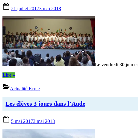
Posted
21 juillet 2017
3 mai 2018
on
Le vendredi 30 juin en 
“Spectacle
Lire
»
rock
pour
Actualité Ecole
la
fête
de
Les élèves 3 jours dans l’Aude
l’école”
Posted
5 mai 2017
3 mai 2018
on