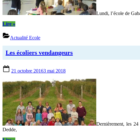
Lundi, l’école de Gab
“Les
Lire
»
dangers
du
Actualité Ecole
Web
expliqués”
Les écoliers vendangeurs
Posted
21 octobre 2016
3 mai 2018
on
Dernièrement, les 2
Dedde,
“Les