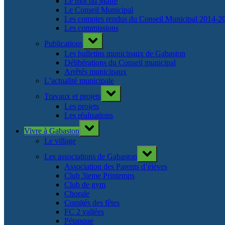
Le mot du Maire
Le Conseil Municipal
Les comptes rendus du Conseil Municipal 2014-2
Les commissions
Toggle
Publications
sub-
menu
Les bulletins municipaux de Gabaston
Délibérations du Conseil municipal
Arrêtés municipaux
L’actualité municipale
Toggle
Travaux et projets
sub-
menu
Les projets
Les réalisations
Toggle
Vivre à Gabaston
sub-
menu
Le village
Toggle
Les associations de Gabaston
sub-
menu
Association des Parents d’élèves
Club 3ieme Printemps
Club de gym
Chorale
Comités des fêtes
FC 2 vallées
Pétanque