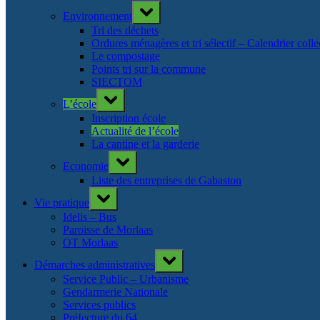
Toggle
Environnement
sub-
menu
Tri des déchets
Ordures ménagères et tri sélectif – Calendrier col
Le compostage
Points tri sur la commune
SIECTOM
Toggle
L’école
sub-
menu
Inscription école
Actualité de l’école
La cantine et la garderie
Toggle
Economie
sub-
menu
Liste des entreprises de Gabaston
Toggle
Vie pratique
sub-
menu
Idelis – Bus
Paroisse de Morlaas
OT Morlaas
Toggle
Démarches administratives
sub-
menu
Service Public – Urbanisme
Gendarmerie Nationale
Services publics
Préfecture du 64