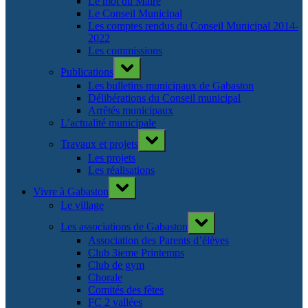
Le mot du Maire
Le Conseil Municipal
Les comptes rendus du Conseil Municipal 2014-
2022
Les commissions
Toggle
Publications
sub-
menu
Les bulletins municipaux de Gabaston
Délibérations du Conseil municipal
Arrêtés municipaux
L’actualité municipale
Toggle
Travaux et projets
sub-
menu
Les projets
Les réalisations
Toggle
Vivre à Gabaston
sub-
menu
Le village
Toggle
Les associations de Gabaston
sub-
menu
Association des Parents d’élèves
Club 3ieme Printemps
Club de gym
Chorale
Comités des fêtes
FC 2 vallées