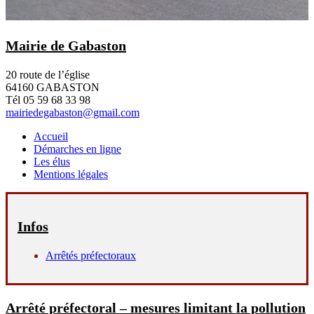
Mairie de Gabaston
20 route de l’église
64160 GABASTON
Tél 05 59 68 33 98
mairiedegabaston@gmail.com
Accueil
Démarches en ligne
Les élus
Mentions légales
Infos
Arrêtés préfectoraux
Arrêté préfectoral – mesures limitant la pollution