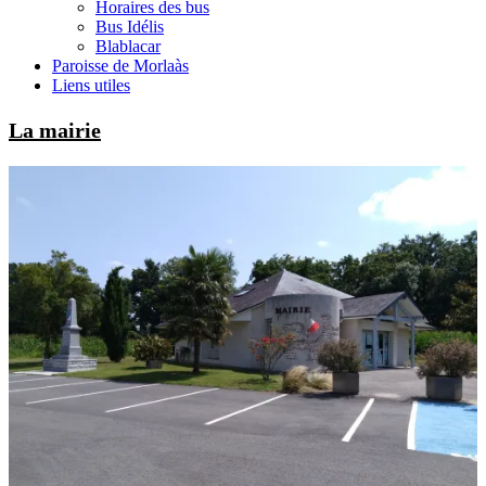
Horaires des bus
Bus Idélis
Blablacar
Paroisse de Morlaàs
Liens utiles
La mairie