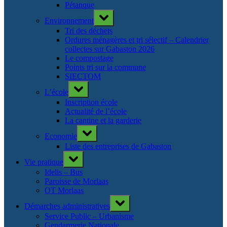
Pétanque
Toggle
Environnement
sub-
menu
Tri des déchets
Ordures ménagères et tri sélectif – Calendrier
collectes sur Gabaston 2026
Le compostage
Points tri sur la commune
SIECTOM
Toggle
L’école
sub-
menu
Inscription école
Actualité de l’école
La cantine et la garderie
Toggle
Economie
sub-
menu
Liste des entreprises de Gabaston
Toggle
Vie pratique
sub-
menu
Idelis – Bus
Paroisse de Morlaas
OT Morlaas
Toggle
Démarches administratives
sub-
menu
Service Public – Urbanisme
Gendarmerie Nationale