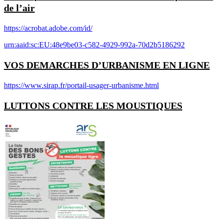
de l’air
https://acrobat.adobe.com/id/
urn:aaid:sc:EU:48e9be03-c582-4929-992a-70d2b5186292
VOS DEMARCHES D’URBANISME EN LIGNE
https://www.sirap.fr/portail-usager-urbanisme.html
LUTTONS CONTRE LES MOUSTIQUES