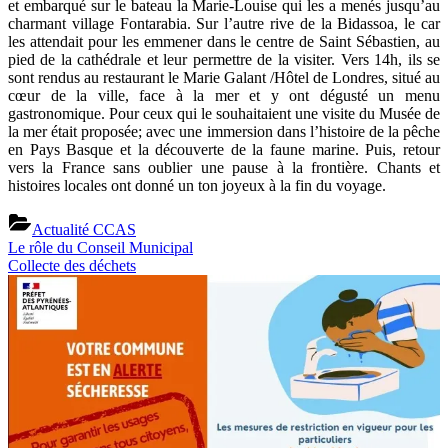
et embarqué sur le bateau la Marie-Louise qui les a menés jusqu’au
charmant village Fontarabia.
Sur l’autre rive de la Bidassoa, le car
les attendait pour les emmener dans le centre de Saint Sébastien, au
pied de la cathédrale et leur permettre de la visiter. Vers 14h, ils se
sont rendus au restaurant le Marie Galant /Hôtel de Londres, situé au
cœur de la ville, face à la mer et y ont dégusté un menu
gastronomique. Pour ceux qui le souhaitaient une visite du Musée de
la mer était proposée; avec une immersion dans l’histoire de la pêche
en Pays Basque et la découverte de la faune marine. Puis, retour
vers la France sans oublier une pause à la frontière. Chants et
histoires locales ont donné un ton joyeux à la fin du voyage.
Actualité CCAS
Previous
Navigation
Le rôle du Conseil Municipal
Post:
Next
Collecte des déchets
de
Post:
l’article