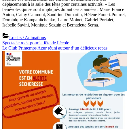
déplacements à la salle des fêtes pour certaines activités. » Les
bénévoles qui se sont impliqués durant ces 3 années : Marie-France
Anton, Cathy Caumont, Sandrine Dumartin, Hélène Fouert-Pourret,
Dominique Kompanitchenko, Laure Moinet, Gabriel Portalet,
Isabelle Savini, Monique Seguin et Bernadette Serna.
Loisirs / Animations
Previous
Navigation
Spectacle rock pour la fête de l’école
Post:
Next
Le Club Printemps Azur réuni autour d’un délicieux repas
de
Post:
l’article