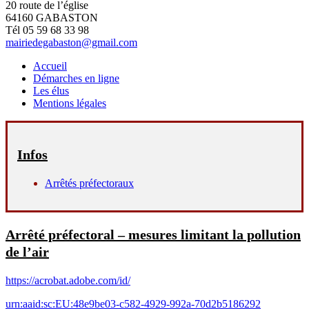
20 route de l’église
64160 GABASTON
Tél 05 59 68 33 98
mairiedegabaston@gmail.com
Accueil
Démarches en ligne
Les élus
Mentions légales
Infos
Arrêtés préfectoraux
Arrêté préfectoral – mesures limitant la pollution
de l’air
https://acrobat.adobe.com/id/
urn:aaid:sc:EU:48e9be03-c582-4929-992a-70d2b5186292