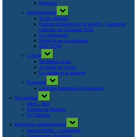
Pétanque
Toggle
Environnement
sub-
menu
Tri des déchets
Ordures ménagères et tri sélectif – Calendrier
collectes sur Gabaston 2026
Le compostage
Points tri sur la commune
SIECTOM
Toggle
L’école
sub-
menu
Inscription école
Actualité de l’école
La cantine et la garderie
Toggle
Economie
sub-
menu
Liste des entreprises de Gabaston
Toggle
Vie pratique
sub-
menu
Idelis – Bus
Paroisse de Morlaas
OT Morlaas
Toggle
Démarches administratives
sub-
menu
Service Public – Urbanisme
Gendarmerie Nationale