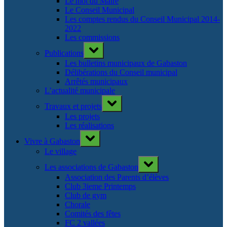
Le mot du Maire
Le Conseil Municipal
Les comptes rendus du Conseil Municipal 2014-
2022
Les commissions
Toggle
Publications
sub-
menu
Les bulletins municipaux de Gabaston
Délibérations du Conseil municipal
Arrêtés municipaux
L’actualité municipale
Toggle
Travaux et projets
sub-
menu
Les projets
Les réalisations
Toggle
Vivre à Gabaston
sub-
menu
Le village
Toggle
Les associations de Gabaston
sub-
menu
Association des Parents d’élèves
Club 3ieme Printemps
Club de gym
Chorale
Comités des fêtes
FC 2 vallées