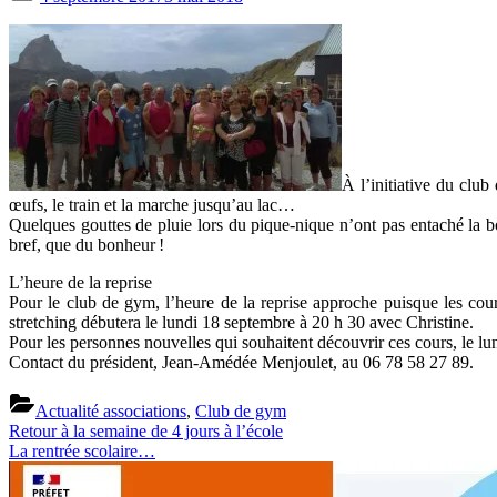
on
À l’initiative du club
œufs, le train et la marche jusqu’au lac…
Quelques gouttes de pluie lors du pique-nique n’ont pas entaché la bo
bref, que du bonheur !
L’heure de la reprise
Pour le club de gym, l’heure de la reprise approche puisque les co
stretching débutera le lundi 18 septembre à 20 h 30 avec Christine.
Pour les personnes nouvelles qui souhaitent découvrir ces cours, le lun
Contact du président, Jean-Amédée Menjoulet, au 06 78 58 27 89.
Actualité associations
,
Club de gym
Previous
Navigation
Retour à la semaine de 4 jours à l’école
Post:
Next
La rentrée scolaire…
de
Post:
l’article