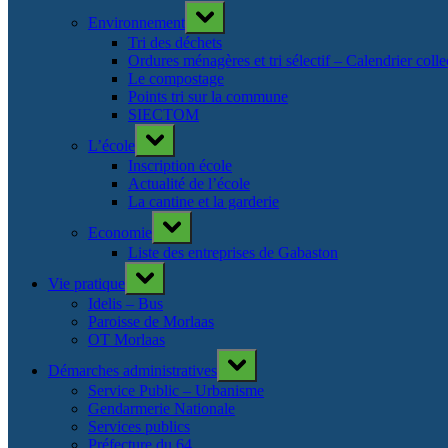
Toggle
Environnement
sub-
menu
Tri des déchets
Ordures ménagères et tri sélectif – Calendrier col
Le compostage
Points tri sur la commune
SIECTOM
Toggle
L’école
sub-
menu
Inscription école
Actualité de l’école
La cantine et la garderie
Toggle
Economie
sub-
menu
Liste des entreprises de Gabaston
Toggle
Vie pratique
sub-
menu
Idelis – Bus
Paroisse de Morlaas
OT Morlaas
Toggle
Démarches administratives
sub-
menu
Service Public – Urbanisme
Gendarmerie Nationale
Services publics
Préfecture du 64