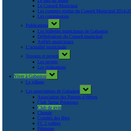
Le mot du Maire
Le Conseil Municipal
Les comptes rendus du Conseil Municipal 2014-2
Les commissions
Toggle
Publications
sub-
menu
Les bulletins municipaux de Gabaston
Délibérations du Conseil municipal
Arrêtés municipaux
L’actualité municipale
Toggle
Travaux et projets
sub-
menu
Les projets
Les réalisations
Toggle
Vivre à Gabaston
sub-
menu
Le village
Toggle
Les associations de Gabaston
sub-
menu
Association des Parents d’élèves
Club 3ieme Printemps
Club de gym
Chorale
Comités des fêtes
FC 2 vallées
Pétanque