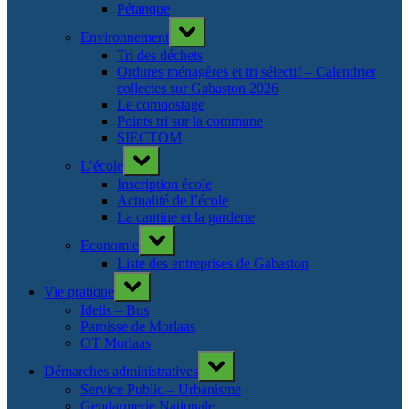
Pétanque
Toggle
Environnement
sub-
menu
Tri des déchets
Ordures ménagères et tri sélectif – Calendrier
collectes sur Gabaston 2026
Le compostage
Points tri sur la commune
SIECTOM
Toggle
L’école
sub-
menu
Inscription école
Actualité de l’école
La cantine et la garderie
Toggle
Economie
sub-
menu
Liste des entreprises de Gabaston
Toggle
Vie pratique
sub-
menu
Idelis – Bus
Paroisse de Morlaas
OT Morlaas
Toggle
Démarches administratives
sub-
menu
Service Public – Urbanisme
Gendarmerie Nationale