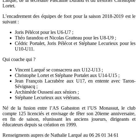
Larqué, de la secrétaire Pascaline Durand et du trésorier Christophe
Lortet.
L’encadrement des équipes de foot pour la saison 2018-2019 est le
suivant :
Joris Pélécot pour les U6-U7 ;
Théo farandou et Nicolas Gratteau pour les U8-U9 ;
Cédric Portalet, Joris Pélécot et Stéphane Lecurieux pour les
U10-U11.
Qui coache qui ?
Vincent Larqué se consacrera aux U12-U13 ;
Christophe Lortet et Stéphane Portalet aux U14-U15 ;
Jean François Lacrabère aux U17, en entente avec Taron-
Sévignacq ;
Archimède Ousseni aux séniors ;
Stéphane Lecurieux aux vétérans.
Né de la fusion entre l’AS Gabaston et l’US Monassut, le club
compte 125 licenciés et envisage de fêter son 20ieme anniversaire,
en fin de saison, réunissant les anciens joueurs, dirigeants et
éducateurs depuis sa création en 1999.
Renseigments aupres de Nathalie Larqué au 06 26 01 34 61