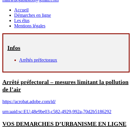
Accueil
Démarches en ligne
Les élus
Mentions légales
Infos
Arrêtés préfectoraux
Arrêté préfectoral – mesures limitant la pollution
de l’air
https://acrobat.adobe.com/id/
urn:aaid:sc:EU:48e9be03-c582-4929-992a-70d2b5186292
VOS DEMARCHES D’URBANISME EN LIGNE