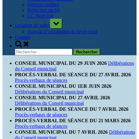
Services publics
Préfecture du 64
CC Nord Est
Toggle
Location de salles
sub-
menu
Agenda d’occupation du foyer rural
Contact
Toggle
search
Rechercher :
form
CONSEIL MUNICIPAL DU 29 JUIN 2026
Délibérations
du Conseil municipal
PROCÈS-VERBAL DE SÉANCE DU 27 AVRIL 2026
Procès-verbaux de séances
CONSEIL MUNICIPAL DU 1ER JUIN 2026
Délibérations du Conseil municipal
CONSEIL MUNICIPAL DU 27 AVRIL 2026
Délibérations du Conseil municipal
PROCÈS-VERBAL DE SÉANCE DU 7 AVRIL 2026
Procès-verbaux de séances
PROCÈS-VERBAL DE SÉANCE DU 21 MARS 2026
Procès-verbaux de séances
CONSEIL MUNICIPAL DU 7 AVRIL 2026
Délibérations
du Conseil municipal