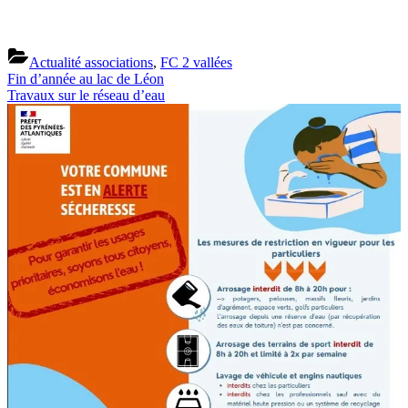
Actualité associations
,
FC 2 vallées
Previous
Navigation
Fin d’année au lac de Léon
Post:
Next
Travaux sur le réseau d’eau
de
Post:
l’article