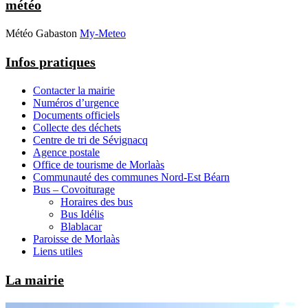
météo
Météo Gabaston
My-Meteo
Infos pratiques
Contacter la mairie
Numéros d’urgence
Documents officiels
Collecte des déchets
Centre de tri de Sévignacq
Agence postale
Office de tourisme de Morlaàs
Communauté des communes Nord-Est Béarn
Bus – Covoiturage
Horaires des bus
Bus Idélis
Blablacar
Paroisse de Morlaàs
Liens utiles
La mairie