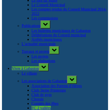
Le mot du Maire
Le Conseil Municipal
Les comptes rendus du Conseil Municipal 2014-
2022
Les commissions
Toggle
Publications
sub-
menu
Les bulletins municipaux de Gabaston
Délibérations du Conseil municipal
Arrêtés municipaux
L’actualité municipale
Toggle
Travaux et projets
sub-
menu
Les projets
Les réalisations
Toggle
Vivre à Gabaston
sub-
menu
Le village
Toggle
Les associations de Gabaston
sub-
menu
Association des Parents d’élèves
Club 3ieme Printemps
Club de gym
Chorale
Comités des fêtes
FC 2 vallées