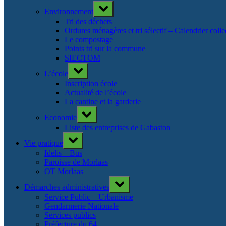
Toggle
Environnement
sub-
menu
Tri des déchets
Ordures ménagères et tri sélectif – Calendrier col
Le compostage
Points tri sur la commune
SIECTOM
Toggle
L’école
sub-
menu
Inscription école
Actualité de l’école
La cantine et la garderie
Toggle
Economie
sub-
menu
Liste des entreprises de Gabaston
Toggle
Vie pratique
sub-
menu
Idelis – Bus
Paroisse de Morlaas
OT Morlaas
Toggle
Démarches administratives
sub-
menu
Service Public – Urbanisme
Gendarmerie Nationale
Services publics
Préfecture du 64