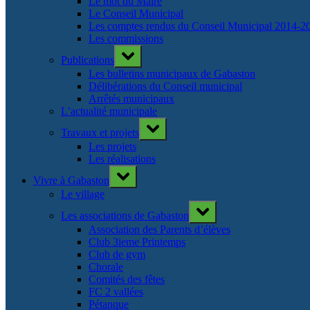
Le mot du Maire
Le Conseil Municipal
Les comptes rendus du Conseil Municipal 2014-2
Les commissions
Toggle
Publications
sub-
menu
Les bulletins municipaux de Gabaston
Délibérations du Conseil municipal
Arrêtés municipaux
L’actualité municipale
Toggle
Travaux et projets
sub-
menu
Les projets
Les réalisations
Toggle
Vivre à Gabaston
sub-
menu
Le village
Toggle
Les associations de Gabaston
sub-
menu
Association des Parents d’élèves
Club 3ieme Printemps
Club de gym
Chorale
Comités des fêtes
FC 2 vallées
Pétanque